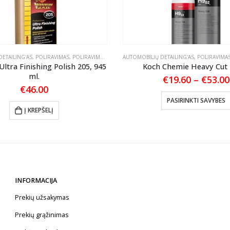
ETAILING'AS
,
POLIRAVIMAS
,
POLIRAVIMO PASTOS
AUTOMOBILIŲ DETAILING'AS
,
POLIRAVIMA
Ultra Finishing Polish 205, 945
Koch Chemie Heavy Cut 
ml.
€
19.60
–
€
53.00
€
46.00
PASIRINKTI SAVYBES
Į KREPŠELĮ
INFORMACIJA
Prekių užsakymas
Prekių grąžinimas