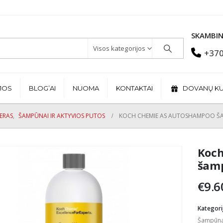
SKAMBIN
Visos kategorijos
+370
JOS
BLOG’AI
NUOMA
KONTAKTAI
DOVANŲ K
JERAS
,
ŠAMPŪNAI IR AKTYVIOS PUTOS
KOCH CHEMIE AS AUTOSHAMPOO Š
Koch
šam
€
9.6
Kategori
Šampūnai