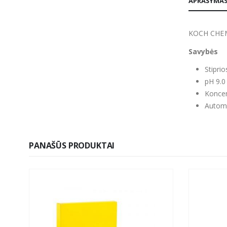
APRAŠYMA
KOCH CHE
Savybės
Stipri
pH 9.0
Koncen
Autom
PANAŠŪS PRODUKTAI