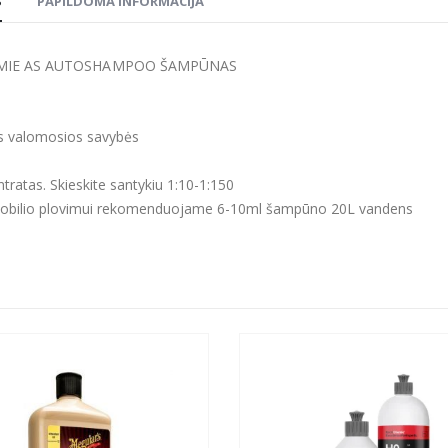
S
PAPILDOMA INFORMACIJA
MIE AS AUTOSHAMPOO ŠAMPŪNAS
os valomosios savybės
tratas. Skieskite santykiu 1:10-1:150
obilio plovimui rekomenduojame 6-10ml šampūno 20L vandens