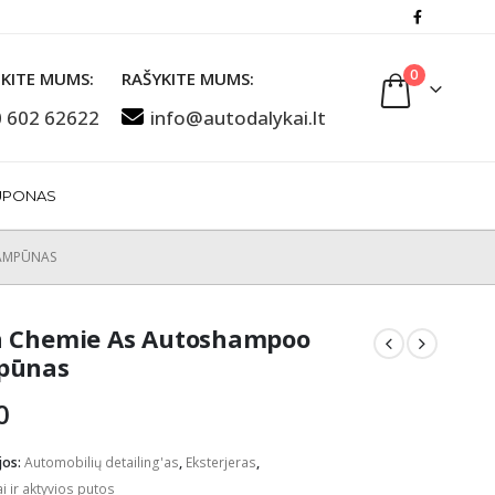
0
KITE MUMS:
RAŠYKITE MUMS:
 602 62622
info@autodalykai.lt
UPONAS
AMPŪNAS
 Chemie As Autoshampoo
pūnas
0
jos:
Automobilių detailing'as
,
Eksterjeras
,
 ir aktyvios putos