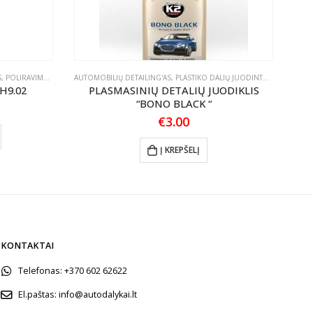
S
,
POLIRAVIMO PASTOS
AUTOMOBILIŲ DETAILING'AS
,
PLASTIKO DALIŲ JUODINTOJAI/ATNAUJINTOJAI
AUTO
H9.02
PLASMASINIŲ DETALIŲ JUODIKLIS
“BONO BLACK “
Price
range:
€
3.00
This product has multiple variants. The options may be chosen on the product page
€19.60
through
Į KREPŠELĮ
€53.00
KONTAKTAI
Telefonas:
+370 602 62622
El.paštas:
info@autodalykai.lt