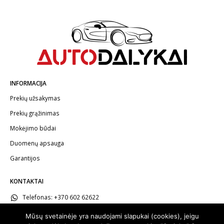
INFORMACIJA
Prekių užsakymas
Prekių grąžinimas
Mokėjimo būdai
Duomenų apsauga
Garantijos
KONTAKTAI
Telefonas:
+370 602 62622
El.paštas:
info@autodalykai.lt
Mūsų svetainėje yra naudojami slapukai (cookies), jeigu