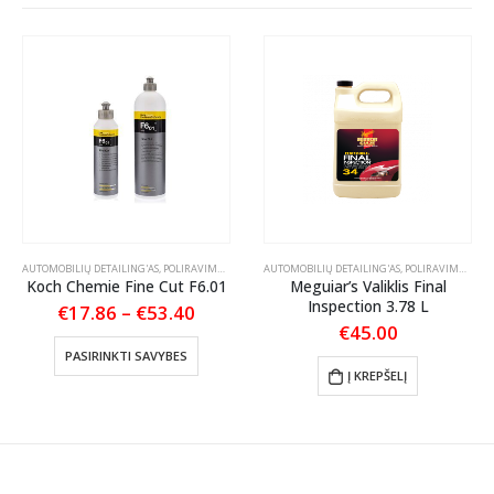
AUTOMOBILIŲ DETAILING'AS
,
EKSTERJERAS
,
KONSERVANTAI
,
POLIRAVIMAS
,
POLIRAVIMO PASTOS
AUTOMOBILIŲ DETAILING'AS
,
POLIRAVIMAS
,
POL
Koch Chemie Fine Cut F6.01
Meguiar’s Valiklis Final
Inspection 3.78 L
Price
€
17.86
–
€
53.40
range:
€
45.00
This product has multiple variants. The options may be chosen on the product page
€17.86
PASIRINKTI SAVYBES
through
nt
Į KREPŠELĮ
€53.40
.