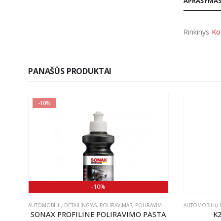
APRAŠYMA
Rinkinys
Ko
PANAŠŪS PRODUKTAI
-10%
-10%
IŪRA
AUTOMOBILIŲ DETAILING'AS
,
POLIRAVIMAS
,
POLIRAVIMO PASTOS
AUTOMOBILIŲ D
0ML
SONAX PROFILINE POLIRAVIMO PASTA
K