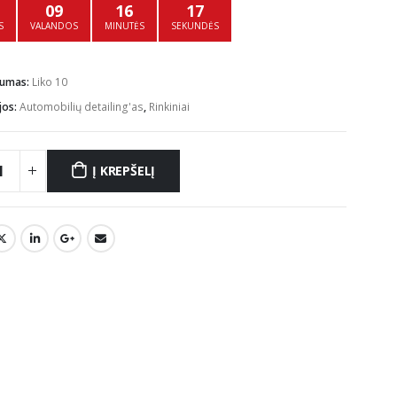
09
16
17
S
VALANDOS
MINUTĖS
SEKUNDĖS
mumas:
Liko 10
jos:
Automobilių detailing'as
,
Rinkiniai
Į KREPŠELĮ