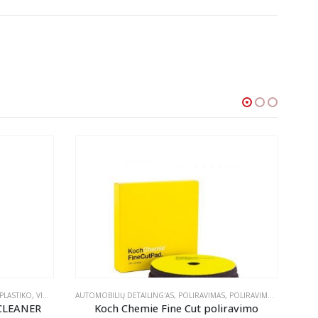
PLASTIKO, VINILO IR GUMOS VALYMAS
AUTOMOBILIŲ DETAILING'AS
,
TEKSTILĖS PRIEŽIŪRA
,
POLIRAVIMAS
,
POLIRAVIMO PADAI
AUTO
CLEANER
Koch Chemie Fine Cut poliravimo