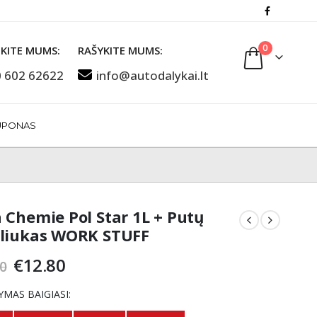
0
KITE MUMS:
RAŠYKITE MUMS:
 602 62622
info@autodalykai.lt
UPONAS
 Chemie Pol Star 1L + Putų
liukas WORK STUFF
Original
Current
€
12.80
0
price
price
was:
is:
YMAS BAIGIASI:
€16.00.
€12.80.