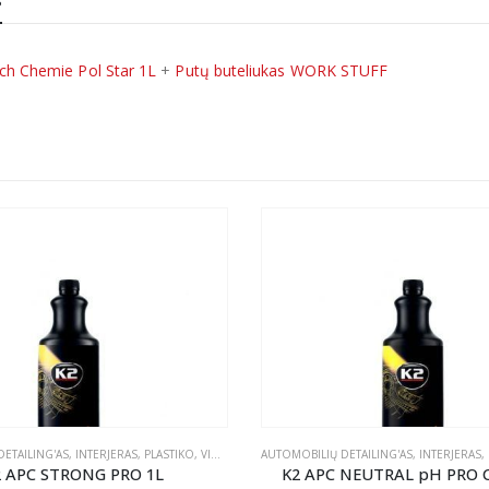
S
ch Chemie Pol Star 1L
+
Putų buteliukas WORK STUFF
ETAILING'AS
,
INTERJERAS
,
PLASTIKO, VINILO IR GUMOS VALYMAS
AUTOMOBILIŲ DETAILING'AS
,
TEKSTILĖS PRIEŽIŪRA
,
INTERJERAS
,
2 APC STRONG PRO 1L
K2 APC NEUTRAL pH PRO 