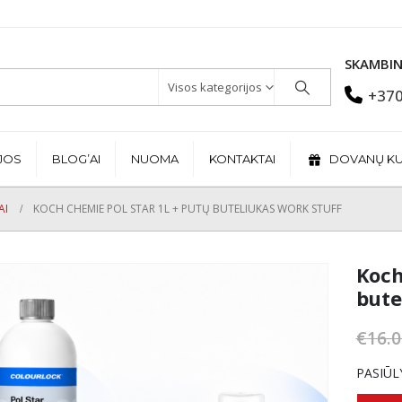
SKAMBIN
Visos kategorijos
+370
JOS
BLOG’AI
NUOMA
KONTAKTAI
DOVANŲ K
AI
KOCH CHEMIE POL STAR 1L + PUTŲ BUTELIUKAS WORK STUFF
Koch
bute
€
16.0
PASIŪL