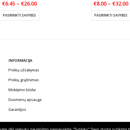
Price
€
6.45
–
€
26.00
€
8.00
–
€
32.00
range:
This product has multiple variants. The options may be chosen on the product page
€6.45
PASIRINKTI SAVYBES
PASIRINKTI SAVYBES
through
€26.00
INFORMACIJA
Prekių užsakymas
Prekių grąžinimas
Mokėjimo būdai
Duomenų apsauga
Garantijos
nkate dėl slapukų naudojimo paspauskite "Sutinku" Savo duotą sutikimą b