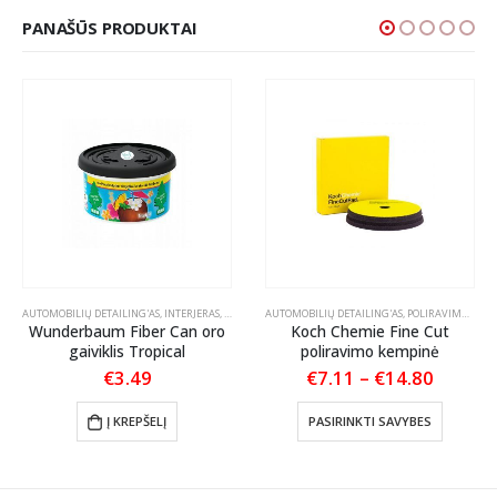
PANAŠŪS PRODUKTAI
S PRIEŽIŪRA
AUTOMOBILIŲ DETAILING'AS
,
TEKSTILĖS PRIEŽIŪRA
,
INTERJERAS
,
KVAPAI AUTOMOBILIUI
AUTOMOBILIŲ DETAILING'AS
,
POLIRAVIMAS
,
POL
Wunderbaum Fiber Can oro
Koch Chemie Fine Cut
gaiviklis Tropical
poliravimo kempinė
Price
€
3.49
€
7.11
–
€
14.80
:
range:
This product has multiple variants. The options may be chosen on the product page
70
€7.11
Į KREPŠELĮ
PASIRINKTI SAVYBES
ugh
throug
00
€14.80