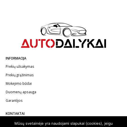
INFORMACIJA
Prekių užsakymas
Prekių grąžinimas
Mokėjimo būdai
Duomenų apsauga
Garantijos
KONTAKTAI
Telefonas:
+370 602 62622
Mūsų svetainėje yra naudojami slapukai (cookies), jeigu