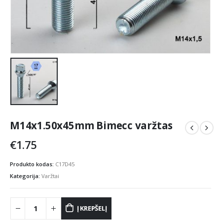
M14x1.50x45mm Bimecc varžtas
€
1.75
Produkto kodas:
C17D45
Kategorija:
Varžtai
Į KREPŠELĮ