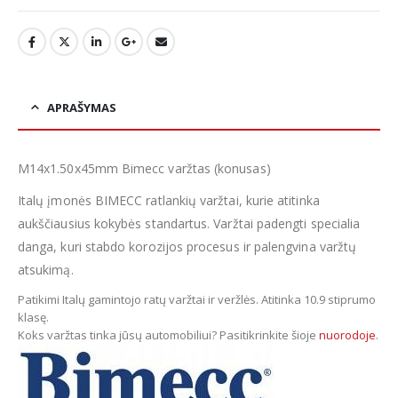
APRAŠYMAS
M14x1.50x45mm Bimecc varžtas (konusas)
Italų įmonės BIMECC ratlankių varžtai, kurie atitinka
aukščiausius kokybės standartus. Varžtai padengti specialia
danga, kuri stabdo korozijos procesus ir palengvina varžtų
atsukimą.
Patikimi Italų gamintojo ratų varžtai ir veržlės. Atitinka 10.9 stiprumo
klasę
.
Koks varžtas tinka jūsų automobiliui? Pasitikrinkite šioje
nuorodoje
.