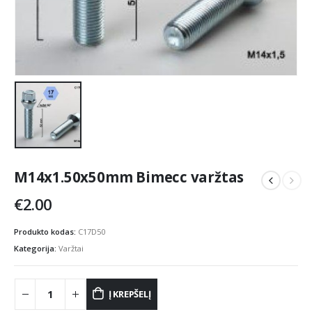
M14x1.50x50mm Bimecc varžtas
€
2.00
Produkto kodas:
C17D50
Kategorija:
Varžtai
Į KREPŠELĮ