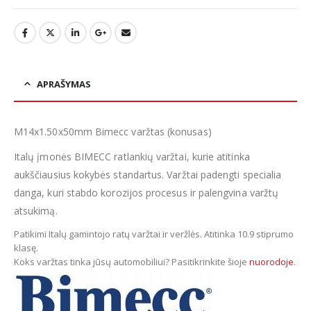
APRAŠYMAS
M14x1.50x50mm Bimecc varžtas (konusas)
Italų įmonės BIMECC ratlankių varžtai, kurie atitinka
aukščiausius kokybės standartus. Varžtai padengti specialia
danga, kuri stabdo korozijos procesus ir palengvina varžtų
atsukimą.
Patikimi Italų gamintojo ratų varžtai ir veržlės. Atitinka 10.9 stiprumo
klasę
.
Koks varžtas tinka jūsų automobiliui? Pasitikrinkite šioje
nuorodoje
.