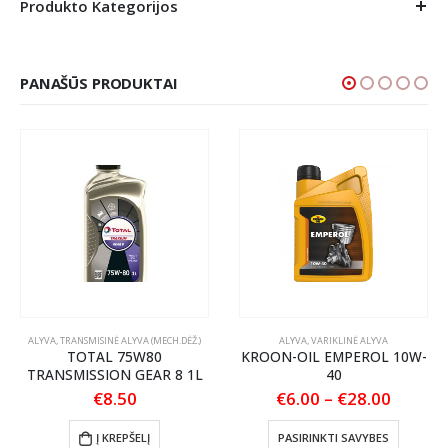
Produkto Kategorijos
PANAŠŪS PRODUKTAI
ALYVA
,
TRANSMISINĖ ALYVA (MECH.DĖŽ.)
ALYVA
,
VARIKLINĖ ALYVA
TOTAL 75W80
KROON-OIL EMPEROL 10W-
TRANSMISSION GEAR 8 1L
40
nt
Price
€
8.50
€
6.00
–
€
28.00
range:
This product has multiple variants. The options may be chosen on the product page
€6.00
Į KREPŠELĮ
PASIRINKTI SAVYBES
.
throug