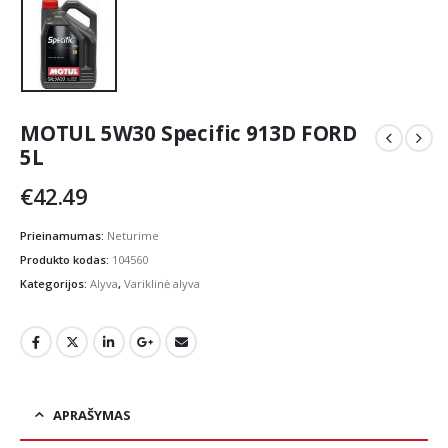
MOTUL 5W30 Specific 913D FORD
5L
€
42.49
Prieinamumas:
Neturime
Produkto kodas:
104560
Kategorijos:
Alyva
,
Variklinė alyva
APRAŠYMAS