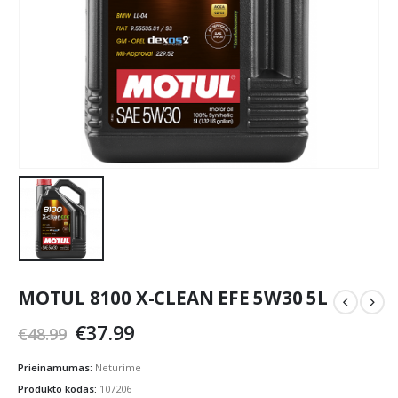
MOTUL 8100 X-CLEAN EFE 5W30 5L
Original
Current
€
37.99
€
48.99
price
price
was:
is:
Prieinamumas:
Neturime
€48.99.
€37.99.
Produkto kodas:
107206