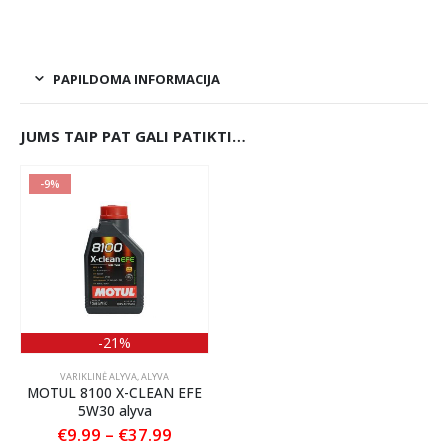
PAPILDOMA INFORMACIJA
JUMS TAIP PAT GALI PATIKTI…
-9%
-21%
VARIKLINĖ ALYVA
,
ALYVA
MOTUL 8100 X-CLEAN EFE
5W30 alyva
Price
€
9.99
–
€
37.99