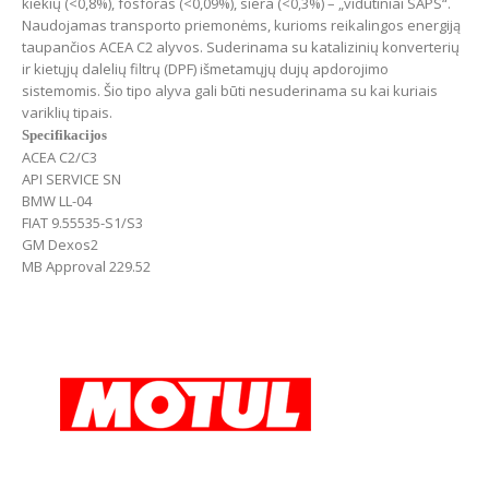
kiekių (<0,8%), fosforas (<0,09%), siera (<0,3%) – „vidutiniai SAPS“.
Naudojamas transporto priemonėms, kurioms reikalingos energiją
taupančios ACEA C2 alyvos. Suderinama su katalizinių konverterių
ir kietųjų dalelių filtrų (DPF) išmetamųjų dujų apdorojimo
sistemomis. Šio tipo alyva gali būti nesuderinama su kai kuriais
variklių tipais.
Specifikacijos
ACEA C2/C3
API SERVICE SN
BMW LL-04
FIAT 9.55535-S1/S3
GM Dexos2
MB Approval 229.52