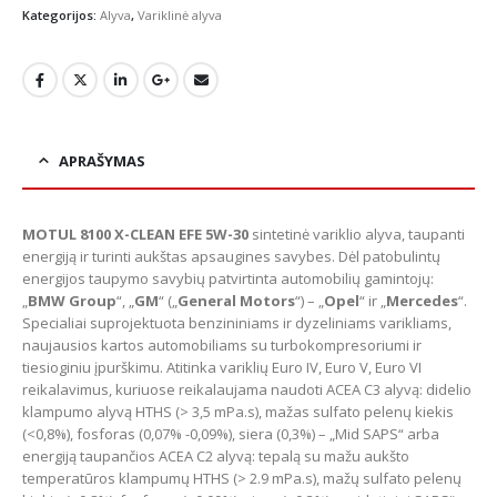
Kategorijos:
Alyva
,
Variklinė alyva
APRAŠYMAS
MOTUL 8100 X-CLEAN EFE 5W-30
sintetinė variklio alyva, taupanti
energiją ir turinti aukštas apsaugines savybes. Dėl patobulintų
energijos taupymo savybių patvirtinta automobilių gamintojų:
„
BMW Group
“, „
GM
“ („
General Motors
“) – „
Opel
“ ir „
Mercedes
“.
Specialiai suprojektuota benzininiams ir dyzeliniams varikliams,
naujausios kartos automobiliams su turbokompresoriumi ir
tiesioginiu įpurškimu. Atitinka variklių Euro IV, Euro V, Euro VI
reikalavimus, kuriuose reikalaujama naudoti ACEA C3 alyvą: didelio
klampumo alyvą HTHS (> 3,5 mPa.s), mažas sulfato pelenų kiekis
(<0,8%), fosforas (0,07% -0,09%), siera (0,3%) – „Mid SAPS“ arba
energiją taupančios ACEA C2 alyvą: tepalą su mažu aukšto
temperatūros klampumų HTHS (> 2.9 mPa.s), mažų sulfato pelenų