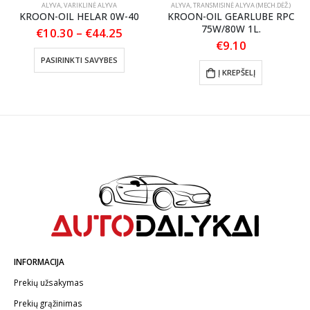
ALYVA
,
VARIKLINĖ ALYVA
ALYVA
,
TRANSMISINĖ ALYVA (MECH.DĖŽ.)
KROON-OIL HELAR 0W-40
KROON-OIL GEARLUBE RPC
75W/80W 1L.
Price
€
10.30
–
€
44.25
range:
€
9.10
This product has multiple variants. The options may be chosen on the product page
€10.30
:
PASIRINKTI SAVYBES
through
Į KREPŠELĮ
€44.25
gh
0
INFORMACIJA
Prekių užsakymas
Prekių grąžinimas