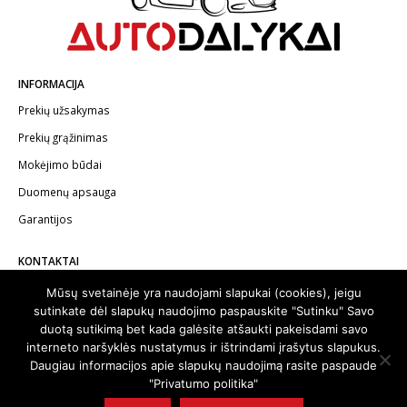
INFORMACIJA
Prekių užsakymas
Prekių grąžinimas
Mokėjimo būdai
Duomenų apsauga
Garantijos
KONTAKTAI
Telefonas:
+370 602 62622
Mūsų svetainėje yra naudojami slapukai (cookies), jeigu
sutinkate dėl slapukų naudojimo paspauskite "Sutinku" Savo
El.paštas:
info@autodalykai.lt
duotą sutikimą bet kada galėsite atšaukti pakeisdami savo
interneto naršyklės nustatymus ir ištrindami įrašytus slapukus.
Daugiau informacijos apie slapukų naudojimą rasite paspaude
"Privatumo politika"