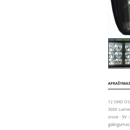
APRAŠYMA
12 SMD O
3000 Lumen
srovė : 9V 
galingumas