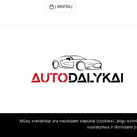
was:
is:
Į KREPŠELĮ
€19.99.
€15.99.
Mūsų svetainėje yra naudojami slapukai (cookies), jeigu suti
nustatymus ir ištrindami į
© 2024. Visos teisės saugomos | Svetainę sukūrė:
svetainesideja.lt