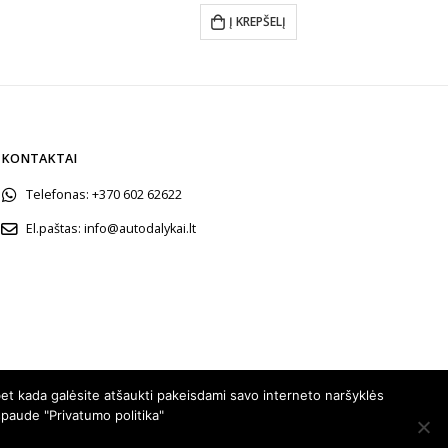
:
was:
is:
Į KREPŠELĮ
28.00.
€34.00.
€30.00.
KONTAKTAI
Telefonas:
+370 602 62622
El.paštas:
info@autodalykai.lt
et kada galėsite atšaukti pakeisdami savo interneto naršyklės
spaude "Privatumo politika"