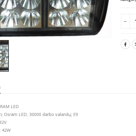
S
SRAM LED
; Osram LED; 30000 darbo valandų; E9
-32V
: 42W