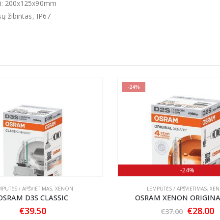
ai: 200x125x90mm
sų žibintas, IP67
-24%
-24%
MPUTĖS / APŠVIETIMAS
,
XENON
LEMPUTĖS / APŠVIETIMAS
,
XE
OSRAM D3S CLASSIC
OSRAM XENON ORIGINA
Origina
C
€
39.50
€
28.00
€
37.00
price
p