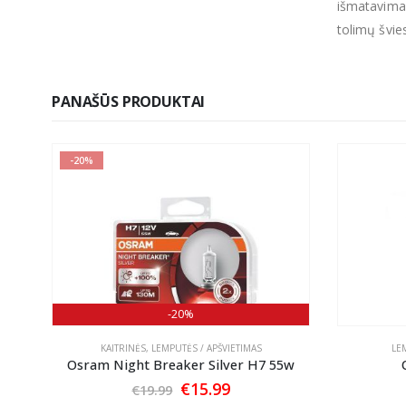
išmatavim
tolimų švie
PANAŠŪS PRODUKTAI
-20%
-20%
KAITRINĖS
,
LEMPUTĖS / APŠVIETIMAS
LE
Osram Night Breaker Silver H7 55w
t
Original
Current
€
15.99
€
19.99
price
price