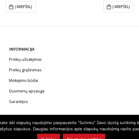
was:
is
Į KREPŠELĮ
Į KREPŠELĮ
€37.00.
€
INFORMACIJA
Prekių užsakymas
Prekių grąžinimas
Mokėjimo būdai
Duomenų apsauga
Garantijos
nkate dėl slapukų naudojimo paspauskite "Sutinku" Savo duotą sutikimą b
rašytus slapukus. Daugiau informacijos apie slapukų naudojimą rasite pa