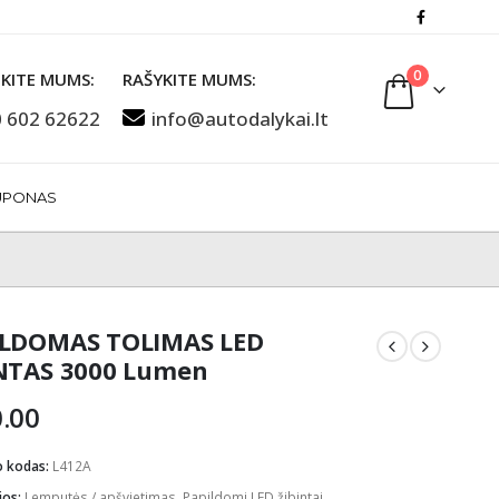
0
KITE MUMS:
RAŠYKITE MUMS:
 602 62622
info@autodalykai.lt
UPONAS
ILDOMAS TOLIMAS LED
NTAS 3000 Lumen
.00
o kodas:
L412A
jos:
Lemputės / apšvietimas
,
Papildomi LED žibintai