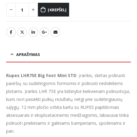
Į KREPŠELĮ
APRAŠYMAS
Rupes LHR75E Big Foot Mini STD
įrankis, skirtas poliruoti
paviršių su sudėtingomis formomis ir poliruoti nedideliems
plotams. Įrankis LHR 75E yra būtinybė kiekvienam poliruotojui,
kuris nori pasiekti puikių rezultatų netgi prie sudėtingiausių
sąlygų. 12 mm pločio orbita kartu su RUPES papildomais
aksesuarais ir eksploatacinėmis medžiagomis, labiausiai tinka
poliruoti priekiniams ir galiniams bamperiams, spoileriams ir
pan.