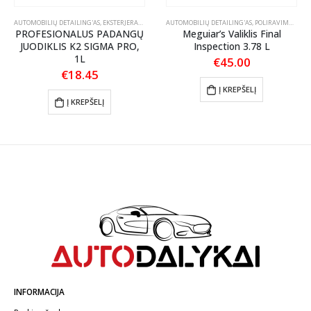
TLANKIŲ PRIEŽIŪRA
AUTOMOBILIŲ DETAILING'AS
,
EKSTERJERAS
,
RATLANKIŲ PRIEŽIŪRA
AUTOMOBILIŲ DETAILING'AS
,
POLIRAVIMAS
,
POL
PROFESIONALUS PADANGŲ
Meguiar’s Valiklis Final
JUODIKLIS K2 SIGMA PRO,
Inspection 3.78 L
1L
nt
€
45.00
€
18.45
Į KREPŠELĮ
.
Į KREPŠELĮ
INFORMACIJA