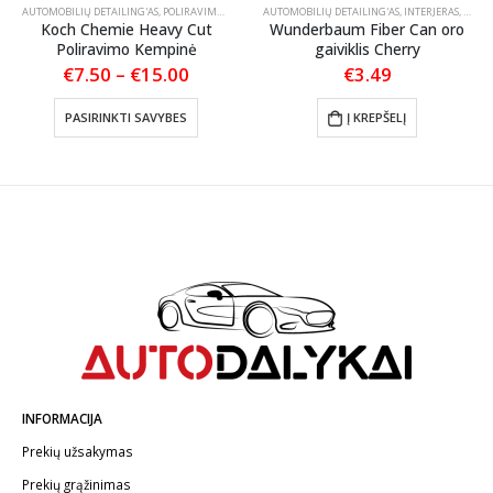
OLIRAVIMO PASTOS VALIKLIAI
AUTOMOBILIŲ DETAILING'AS
,
POLIRAVIMAS
,
POLIRAVIMO PADAI
AUTOMOBILIŲ DETAILING'AS
,
INTERJERAS
,
KVAPA
Koch Chemie Heavy Cut
Wunderbaum Fiber Can oro
Poliravimo Kempinė
gaiviklis Cherry
Price
€
7.50
–
€
15.00
€
3.49
range:
This product has multiple variants. The options may be chosen on the product page
€7.50
PASIRINKTI SAVYBES
Į KREPŠELĮ
through
€15.00
INFORMACIJA
Prekių užsakymas
Prekių grąžinimas