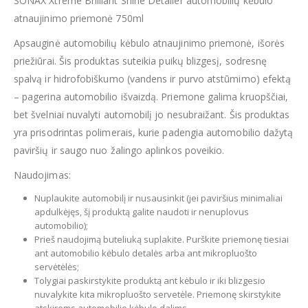
SONAX Xtreme Brilliant Shine Detailer automobilių kėbulo
atnaujinimo priemonė 750ml
Apsauginė automobilių kėbulo atnaujinimo priemonė, išorės
priežiūrai. Šis produktas suteikia puikų blizgesį, sodresnę
spalvą ir hidrofobiškumo (vandens ir purvo atstūmimo) efektą
– pagerina automobilio išvaizdą. Priemone galima kruopščiai,
bet švelniai nuvalyti automobilį jo nesubraižant. Šis produktas
yra prisodrintas polimerais, kurie padengia automobilio dažytą
paviršių ir saugo nuo žalingo aplinkos poveikio.
Naudojimas:
Nuplaukite automobilį ir nusausinkit (jei paviršius minimaliai
apdulkėjęs, šį produktą galite naudoti ir nenuplovus
automobilio);
Prieš naudojimą buteliuką suplakite. Purškite priemonę tiesiai
ant automobilio kėbulo detalės arba ant mikropluošto
servėtėlės;
Tolygiai paskirstykite produktą ant kėbulo ir iki blizgesio
nuvalykite kita mikropluošto servetėle. Priemonę skirstykite