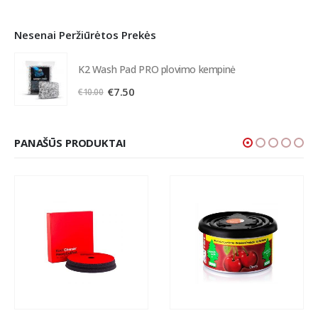
Nesenai Peržiūrėtos Prekės
K2 Wash Pad PRO plovimo kempinė
Original
Current
€
7.50
€
10.00
price
price
was:
is:
€10.00.
€7.50.
PANAŠŪS PRODUKTAI