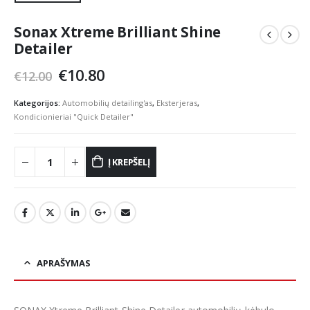
Sonax Xtreme Brilliant Shine
Detailer
Original
Current
€
10.80
€
12.00
price
price
was:
is:
Kategorijos:
Automobilių detailing'as
,
Eksterjeras
,
€12.00.
€10.80.
Kondicionieriai "Quick Detailer"
Į KREPŠELĮ
APRAŠYMAS