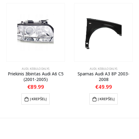
AUDI
,
KĖBULO DALYS
AUDI
,
KĖBULO DALYS
Priekinis žibintas Audi A6 C5
Sparnas Audi A3 8P 2003-
(2001-2005)
2008
€
89.99
€
49.99
Į KREPŠELĮ
Į KREPŠELĮ