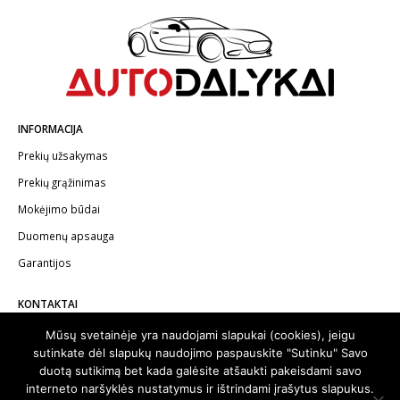
INFORMACIJA
Prekių užsakymas
Prekių grąžinimas
Mokėjimo būdai
Duomenų apsauga
Garantijos
KONTAKTAI
Telefonas:
+370 602 62622
Mūsų svetainėje yra naudojami slapukai (cookies), jeigu
sutinkate dėl slapukų naudojimo paspauskite "Sutinku" Savo
El.paštas:
info@autodalykai.lt
duotą sutikimą bet kada galėsite atšaukti pakeisdami savo
interneto naršyklės nustatymus ir ištrindami įrašytus slapukus.