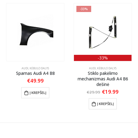
-33%
-33%
AUDI
,
KĖBULO DALYS
AUDI
,
KĖBULO DALYS
Sparnas Audi A4 B8
Stiklo pakėlimo
mechanizmas Audi A4 B6
€
49.99
dešinė
Original
Current
€
19.99
€
29.99
Į KREPŠELĮ
price
price
was:
is:
Į KREPŠELĮ
€29.99.
€19.99.