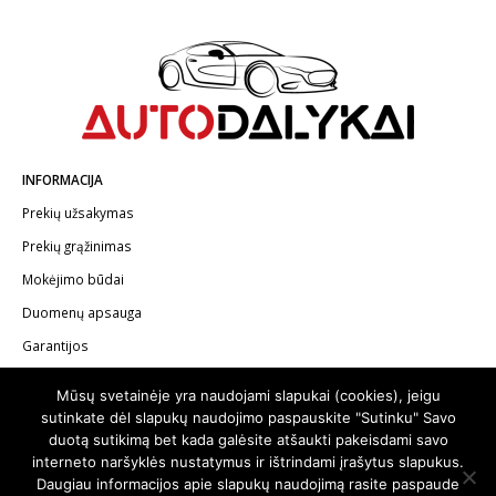
INFORMACIJA
Prekių užsakymas
Prekių grąžinimas
Mokėjimo būdai
Duomenų apsauga
Garantijos
Mūsų svetainėje yra naudojami slapukai (cookies), jeigu
KONTAKTAI
sutinkate dėl slapukų naudojimo paspauskite "Sutinku" Savo
Telefonas:
+370 602 62622
duotą sutikimą bet kada galėsite atšaukti pakeisdami savo
interneto naršyklės nustatymus ir ištrindami įrašytus slapukus.
El.paštas:
info@autodalykai.lt
Daugiau informacijos apie slapukų naudojimą rasite paspaude