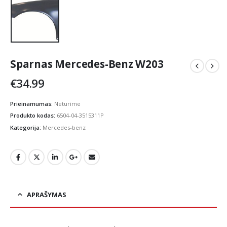
Sparnas Mercedes-Benz W203
€
34.99
Prieinamumas:
Neturime
Produkto kodas:
6504-04-3515311P
Kategorija:
Mercedes-benz
APRAŠYMAS