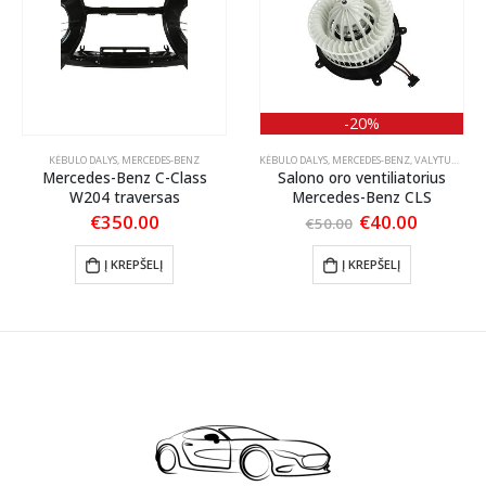
-20%
KĖBULO DALYS
,
MERCEDES-BENZ
KĖBULO DALYS
,
MERCEDES-BENZ
,
VALYTUVAI
Mercedes-Benz C-Class
Salono oro ventiliatorius
W204 traversas
Mercedes-Benz CLS
nt
Original
Current
€
350.00
€
40.00
€
50.00
price
price
was:
is:
Į KREPŠELĮ
Į KREPŠELĮ
.
€50.00.
€40.00.