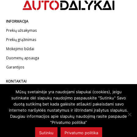
INFORMACIJA
Prekių užsakymas
Prekių grąžinimas
Mokėjimo būdai
Duomenų apsauga
Garantijos
KONTAKTAI
Telefonas:
+370 602 62622
Mūsų svetainėje yra naudojami slapukai (cookies), jeigu
sutinkate dėl slapukų naudojimo paspauskite "Sutinku" Savo
El.paštas:
info@autodalykai.lt
duotą sutikimą bet kada galėsite atšaukti pakeisdami savo
interneto naršyklės nustatymus ir ištrindami įrašytus slapukus.
Daugiau informacijos apie slapukų naudojimą rasite paspaude
"Privatumo politika"
© 2024. Visos teisės saugomos | Svetainę sukūrė:
svetainesideja.lt
Sutinku
Privatumo politika