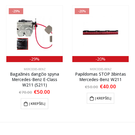
-29%
-20%
-29%
-20%
MERCEDES-BENZ
MERCEDES-BENZ
Bagažinės dangčio spyna
Papildomas STOP žibintas
Mercedes-Benz E-Class
Mercedes-Benz W211
W211 (S211)
nt
Original
Current
€
40.00
€
50.00
price
price
Original
Current
€
50.00
€
70.00
was:
is:
price
price
Į KREPŠELĮ
.
€50.00.
€40.00.
was:
is:
Į KREPŠELĮ
€70.00.
€50.00.