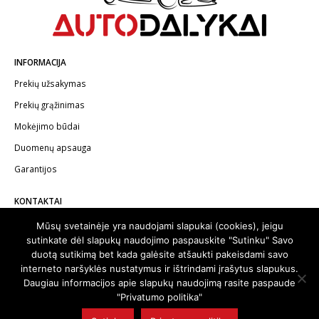
INFORMACIJA
Prekių užsakymas
Prekių grąžinimas
Mokėjimo būdai
Duomenų apsauga
Garantijos
KONTAKTAI
Telefonas:
+370 602 62622
Mūsų svetainėje yra naudojami slapukai (cookies), jeigu
sutinkate dėl slapukų naudojimo paspauskite "Sutinku" Savo
El.paštas:
info@autodalykai.lt
duotą sutikimą bet kada galėsite atšaukti pakeisdami savo
interneto naršyklės nustatymus ir ištrindami įrašytus slapukus.
Daugiau informacijos apie slapukų naudojimą rasite paspaude
"Privatumo politika"