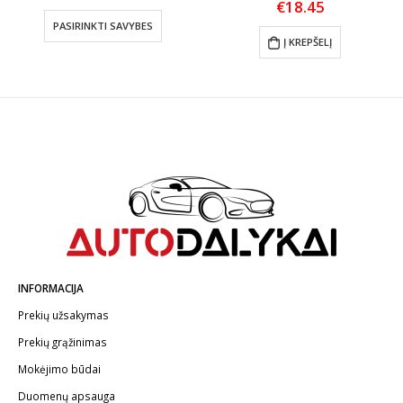
range:
€
18.45
This product has multiple variants. The options may be chosen on the product page
€7.11
PASIRINKTI SAVYBES
.
through
Į KREPŠELĮ
€14.80
INFORMACIJA
Prekių užsakymas
Prekių grąžinimas
Mokėjimo būdai
Duomenų apsauga