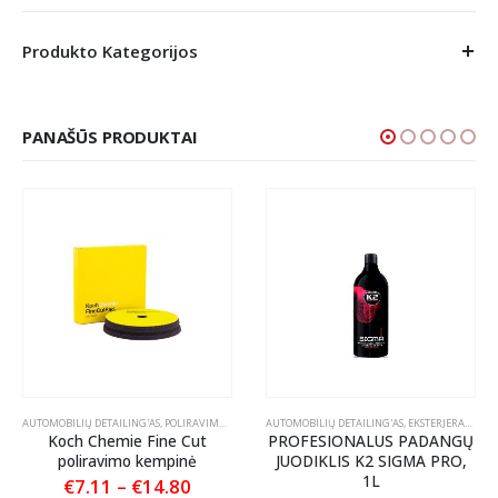
Produkto Kategorijos
PANAŠŪS PRODUKTAI
TLANKIŲ PRIEŽIŪRA
AUTOMOBILIŲ DETAILING'AS
,
POLIRAVIMAS
,
POLIRAVIMO PADAI
AUTOMOBILIŲ DETAILING'AS
,
EKSTERJERAS
,
RATL
Koch Chemie Fine Cut
PROFESIONALUS PADANGŲ
poliravimo kempinė
JUODIKLIS K2 SIGMA PRO,
1L
nt
Price
€
7.11
–
€
14.80