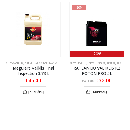
-20%
-20%
AUTOMOBILIŲ DETAILING'AS
,
POLIRAVIMAS
,
POLIRAVIMO PASTOS VALIKLIAI
AUTOMOBILIŲ DETAILING'AS
,
EKSTERJERAS
,
RATL
Meguiar’s Valiklis Final
RATLANKIŲ VALIKLIS K2
Inspection 3.78 L
ROTON PRO 5L
Original
Current
€
45.00
€
32.00
€
40.00
price
price
was:
is:
Į KREPŠELĮ
Į KREPŠELĮ
€40.00.
€32.00.