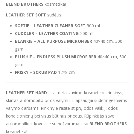
BLEND BROTHERS
kosmetika!
LEATHER SET SOFT
sudėtis:
SOFTIE – LEATHER CLEANER SOFT
500 ml
CUDDLER – LEATHER COATING
200 ml
BLANKIE – ALL PURPOSE MICROFIBER
40×40 cm, 300
gsm
PLUSHIE – ENDLESS PLUSH MICROFIBER
40×40 cm, 500
gsm
FRISKY – SCRUB PAD
12×8 cm
LEATHER SET HARD
– tai detalizavimo kosmetikos rinkinys,
skirtas automobilio odos valymui ir apsaugai sudėtingesniems
valymo darbams. Rinkinyje rasite stiprų odos valiklį, odos
kondicionierių bei visus būtinus priedus. Rūpinkitės savo
automobiliu ir kovokite su nešvarumais su
BLEND BROTHERS
kosmetika!