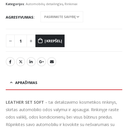
through
Kategorijos:
Automobilių detailing'as
,
Rinkiniai
€33.10
AGRESYVUMAS
Į KREPŠELĮ
APRAŠYMAS
LEATHER SET SOFT
– tai detalizavimo kosmetikos rinkinys,
skirtas automobilio odos valymui ir apsaugai. Rinkinyje rasite
odos valiklį, odos kondicionierių bei visus būtinus priedus.
Rūpinkitės savo automobiliu ir kovokite su nešvarumais su