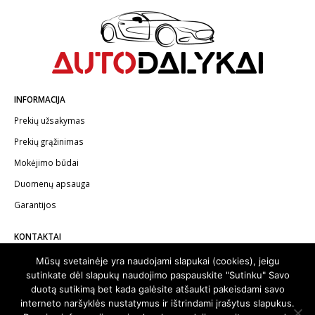
INFORMACIJA
Prekių užsakymas
Prekių grąžinimas
Mokėjimo būdai
Duomenų apsauga
Garantijos
KONTAKTAI
Telefonas:
+370 602 62622
Mūsų svetainėje yra naudojami slapukai (cookies), jeigu
sutinkate dėl slapukų naudojimo paspauskite "Sutinku" Savo
El.paštas:
info@autodalykai.lt
duotą sutikimą bet kada galėsite atšaukti pakeisdami savo
interneto naršyklės nustatymus ir ištrindami įrašytus slapukus.