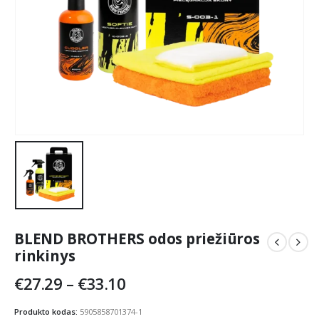
BLEND BROTHERS odos priežiūros
rinkinys
Price
€
27.29
–
€
33.10
range:
€27.29
Produkto kodas:
5905858701374-1