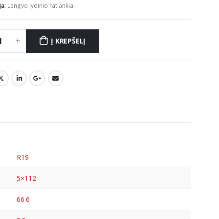
ja:
Lengvo lydinio ratlankiai
Į KREPŠELĮ
R19
5×112
66.6