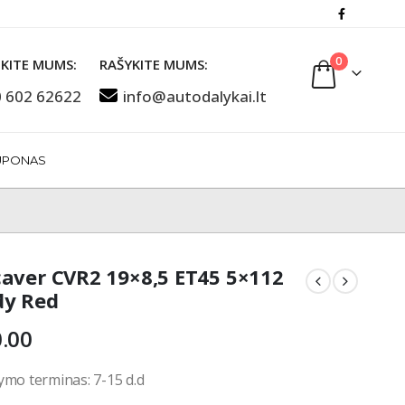
0
KITE MUMS:
RAŠYKITE MUMS:
 602 62622
info@autodalykai.lt
UPONAS
aver CVR2 19×8,5 ET45 5×112
dy Red
.00
ymo terminas: 7-15 d.d