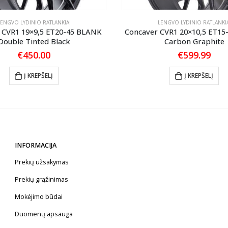
LENGVO LYDINIO RATLANKIAI
LENGVO LYDINIO RATLANKIA
 CVR1 19×9,5 ET20-45 BLANK
Concaver CVR1 20×10,5 ET15
Double Tinted Black
Carbon Graphite
€
450.00
€
599.99
Į KREPŠELĮ
Į KREPŠELĮ
INFORMACIJA
Prekių užsakymas
Prekių grąžinimas
Mokėjimo būdai
Duomenų apsauga