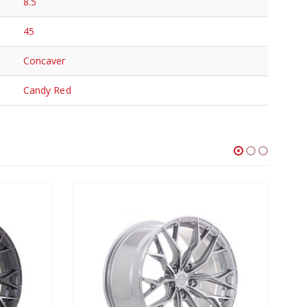
8.5
45
Concaver
Candy Red