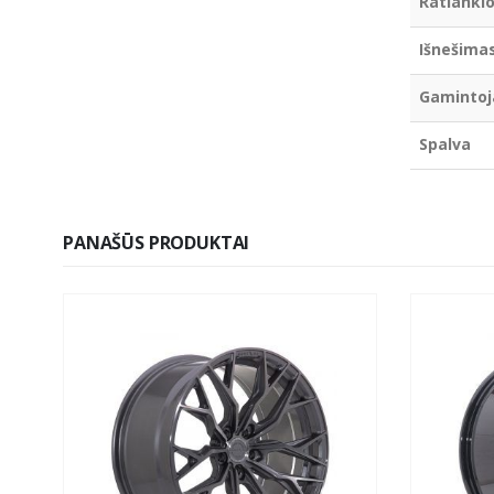
Ratlankio
Išnešima
Gamintoj
Spalva
PANAŠŪS PRODUKTAI