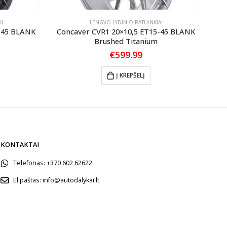
I
LENGVO LYDINIO RATLANKIAI
-45 BLANK
Concaver CVR1 20×10,5 ET15-45 BLANK
Co
Brushed Titanium
€
599.99
Į KREPŠELĮ
KONTAKTAI
Telefonas:
+370 602 62622
El.paštas:
info@autodalykai.lt