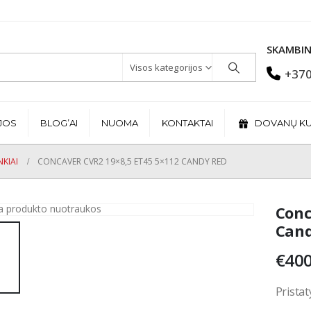
SKAMBIN
Visos kategorijos
+370
JOS
BLOG’AI
NUOMA
KONTAKTAI
DOVANŲ K
KIAI
CONCAVER CVR2 19×8,5 ET45 5×112 CANDY RED
Conc
Can
€
400
Pristat