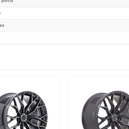
 plotis
s
as