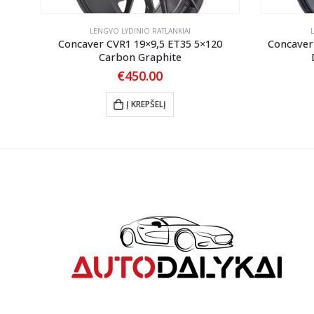
LENGVO LYDINIO RATLANKIAI
ANK
Concaver CVR1 19×9,5 ET35 5×120
Concaver
Carbon Graphite
€
450.00
Į KREPŠELĮ