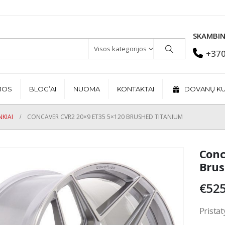
SKAMBIN
Visos kategorijos
+370
JOS
BLOG’AI
NUOMA
KONTAKTAI
DOVANŲ K
KIAI
CONCAVER CVR2 20×9 ET35 5×120 BRUSHED TITANIUM
Conc
Brus
€
525
Pristat