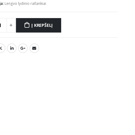
ja:
Lengvo lydinio ratlankiai
Į KREPŠELĮ