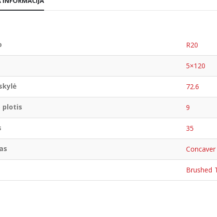
 INFORMACIJA
o
R20
5×120
skylė
72.6
 plotis
9
s
35
as
Concaver
Brushed 