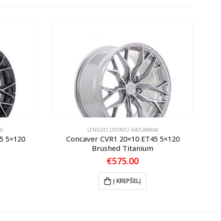
I
LENGVO LYDINIO RATLANKIAI
5 5×120
Concaver CVR1 20×10 ET45 5×120
Co
Brushed Titanium
€
575.00
Į KREPŠELĮ