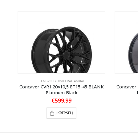
LENGVO LYDINIO RATLANKIAI
ANK
Concaver CVR1 20×10,5 ET15-45 BLANK
Concaver
Platinum Black
€
599.99
Į KREPŠELĮ