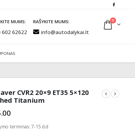
0
KITE MUMS:
RAŠYKITE MUMS:
 602 62622
info@autodalykai.lt
UPONAS
aver CVR2 20×9 ET35 5×120
hed Titanium
.00
ymo terminas: 7-15 d.d