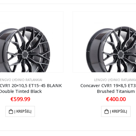
LENGVO LYDINIO RATLANKIAI
LENGVO LYDINIO RATLANKIA
 CVR1 20×10,5 ET15-45 BLANK
Concaver CVR1 19×8,5 ET3
Double Tinted Black
Brushed Titanium
€
599.99
€
400.00
Į KREPŠELĮ
Į KREPŠELĮ