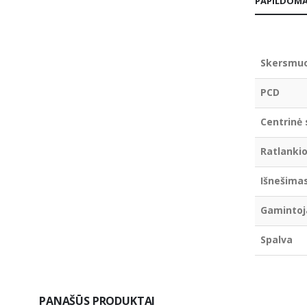
PAPILDOMA
Skersmu
PCD
Centrinė 
Ratlankio
Išnešima
Gamintoj
Spalva
PANAŠŪS PRODUKTAI