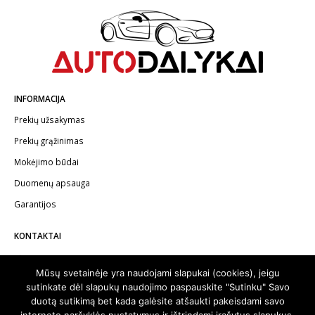
INFORMACIJA
Prekių užsakymas
Prekių grąžinimas
Mokėjimo būdai
Duomenų apsauga
Garantijos
KONTAKTAI
Telefonas:
+370 602 62622
Mūsų svetainėje yra naudojami slapukai (cookies), jeigu
El.paštas:
info@autodalykai.lt
sutinkate dėl slapukų naudojimo paspauskite "Sutinku" Savo
duotą sutikimą bet kada galėsite atšaukti pakeisdami savo