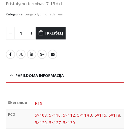
Pristatymo terminas: 7-15 d.d
Kategorija:
Lengvo lydinio ratlankiai
Į KREPŠELĮ
PAPILDOMA INFORMACIJA
Skersmuo
R19
PCD
5×108
,
5×110
,
5×112
,
5×114.3
,
5×115
,
5×118
,
5×120
,
5×127
,
5×130