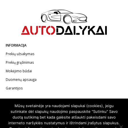
INFORMACIJA
Prekių užsakymas
Prekių grąžinimas
Mokėjimo būdai
Duomenų apsauga
Garantijos
KONTAKTAI
Mūsų svetainėje yra naudojami slapukai (cookies), jeigu
Telefonas:
+370 602 62622
sutinkate dėl slapukų naudojimo paspauskite "Sutinku" Savo
duotą sutikimą bet kada galėsite atšaukti pakeisdami savo
El.paštas:
info@autodalykai.lt
interneto naršyklės nustatymus ir ištrindami įrašytus slapukus.