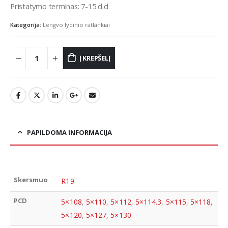
Pristatymo terminas: 7-15 d.d
Kategorija:
Lengvo lydinio ratlankiai
Į KREPŠELĮ
PAPILDOMA INFORMACIJA
Skersmuo
R19
PCD
5×108
,
5×110
,
5×112
,
5×114.3
,
5×115
,
5×118
,
5×120
,
5×127
,
5×130