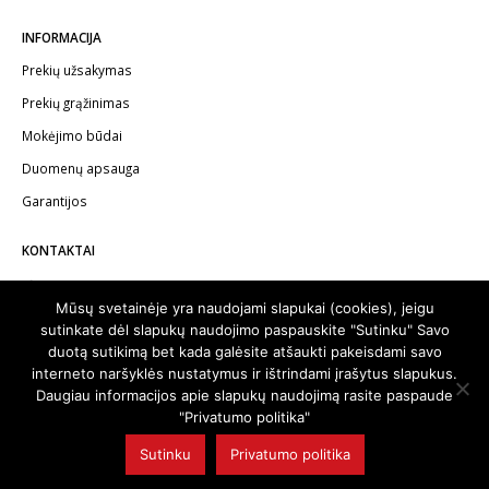
INFORMACIJA
Prekių užsakymas
Prekių grąžinimas
Mokėjimo būdai
Duomenų apsauga
Garantijos
KONTAKTAI
Telefonas:
+370 602 62622
Mūsų svetainėje yra naudojami slapukai (cookies), jeigu
El.paštas:
info@autodalykai.lt
sutinkate dėl slapukų naudojimo paspauskite "Sutinku" Savo
duotą sutikimą bet kada galėsite atšaukti pakeisdami savo
interneto naršyklės nustatymus ir ištrindami įrašytus slapukus.
Daugiau informacijos apie slapukų naudojimą rasite paspaude
"Privatumo politika"
© 2024. Visos teisės saugomos | Svetainę sukūrė:
svetainesideja.lt
Sutinku
Privatumo politika