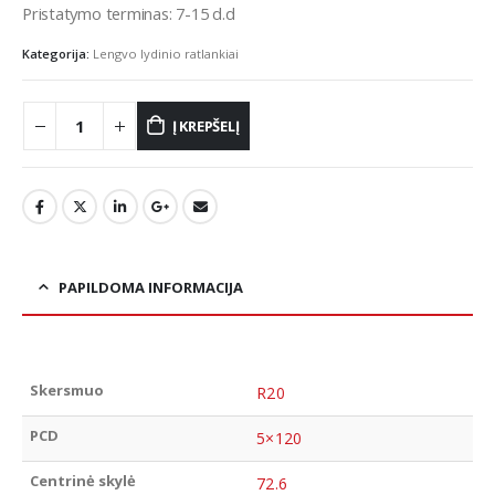
Pristatymo terminas: 7-15 d.d
Kategorija:
Lengvo lydinio ratlankiai
Į KREPŠELĮ
PAPILDOMA INFORMACIJA
Skersmuo
R20
PCD
5×120
Centrinė skylė
72.6