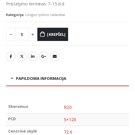
Pristatymo terminas: 7-15 d.d
Kategorija:
Lengvo lydinio ratlankiai
Į KREPŠELĮ
PAPILDOMA INFORMACIJA
Skersmuo
R20
PCD
5×120
Centrinė skylė
72.6