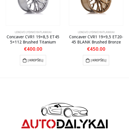
LENGVO LYDINIO RATLANKIAI
LENGVO LYDINIO RATLANKIAI
Concaver CVR1 19×8,5 ET45
Concaver CVR1 19×9,5 ET20-
5×112 Brushed Titanium
45 BLANK Brushed Bronze
€
400.00
€
450.00
Į KREPŠELĮ
Į KREPŠELĮ