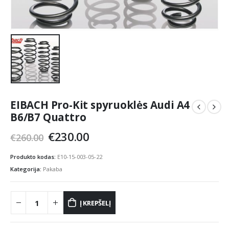
EIBACH Pro-Kit spyruoklės Audi A4
B6/B7 Quattro
Original
Current
€
230.00
€
260.00
price
price
was:
is:
Produkto kodas:
E10-15-003-05-22
€260.00.
€230.00.
Kategorija:
Pakaba
Į KREPŠELĮ