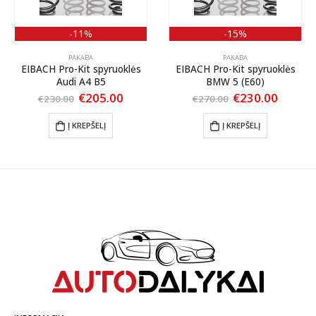
-11%
-15%
PAKABA
PAKABA
EIBACH Pro-Kit spyruoklės
EIBACH Pro-Kit spyruoklės
Audi A4 B5
BMW 5 (E60)
ent
Original
Current
Original
Curren
€
205.00
€
230.00
€
230.00
€
270.00
price
price
price
price
was:
is:
was:
is:
Į KREPŠELĮ
Į KREPŠELĮ
00.
€230.00.
€205.00.
€270.00.
€230.0