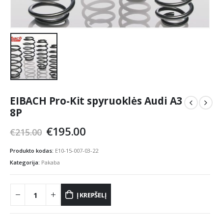
EIBACH Pro-Kit spyruoklės Audi A3
8P
Original
Current
€
195.00
€
215.00
price
price
was:
is:
Produkto kodas:
E10-15-007-03-22
€215.00.
€195.00.
Kategorija:
Pakaba
Į KREPŠELĮ