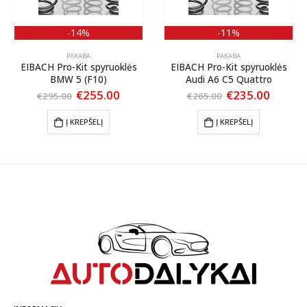
-14%
-11%
PAKABA
PAKABA
EIBACH Pro-Kit spyruoklės
EIBACH Pro-Kit spyruoklės
BMW 5 (F10)
Audi A6 C5 Quattro
ent
Original
Current
Original
Curren
€
255.00
€
235.00
€
295.00
€
265.00
price
price
price
price
was:
is:
was:
is:
Į KREPŠELĮ
Į KREPŠELĮ
00.
€295.00.
€255.00.
€265.00.
€235.0