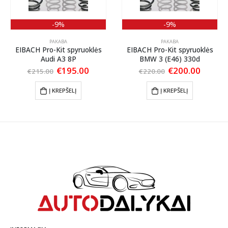
-9%
-9%
PAKABA
PAKABA
EIBACH Pro-Kit spyruoklės
EIBACH Pro-Kit spyruoklės
Audi A3 8P
BMW 3 (E46) 330d
ent
Original
Current
Original
Curren
€
195.00
€
200.00
€
215.00
€
220.00
price
price
price
price
was:
is:
was:
is:
Į KREPŠELĮ
Į KREPŠELĮ
00.
€215.00.
€195.00.
€220.00.
€200.0