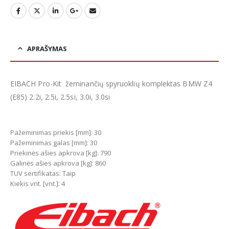
APRAŠYMAS
EIBACH Pro-Kit žeminančių spyruoklių komplektas BMW Z4
(E85) 2.2i, 2.5i, 2.5si, 3.0i, 3.0si
Pažeminimas priekis [mm]: 30
Pažeminimas galas [mm]: 30
Priekinės ašies apkrova [kg]: 790
Galinės ašies apkrova [kg]: 860
TUV sertifikatas: Taip
Kiekis vnt. [vnt.]: 4