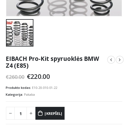
EIBACH Pro-Kit spyruoklės BMW
Z4 (E85)
Original
Current
€
220.00
€
260.00
price
price
was:
is:
Produkto kodas:
E10-20-010-01-22
€260.00.
€220.00.
Kategorija:
Pakaba
Į KREPŠELĮ