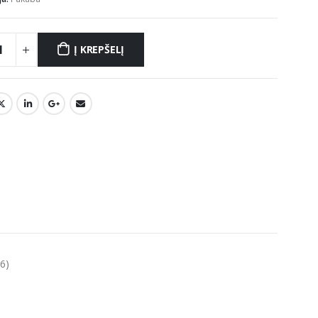
Į KREPŠELĮ
6)