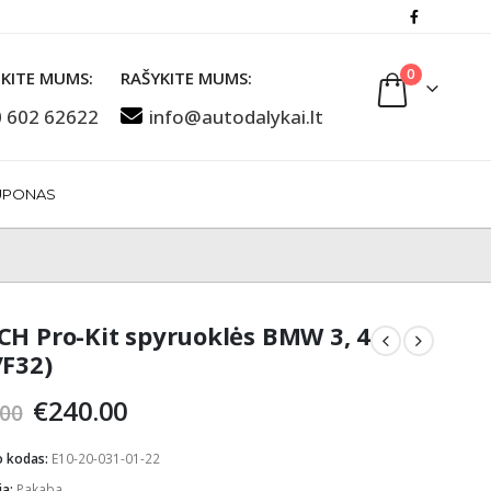
0
KITE MUMS:
RAŠYKITE MUMS:
 602 62622
info@autodalykai.lt
UPONAS
CH Pro-Kit spyruoklės BMW 3, 4
/F32)
Original
Current
€
240.00
.00
price
price
was:
is:
o kodas:
E10-20-031-01-22
€290.00.
€240.00.
ja:
Pakaba