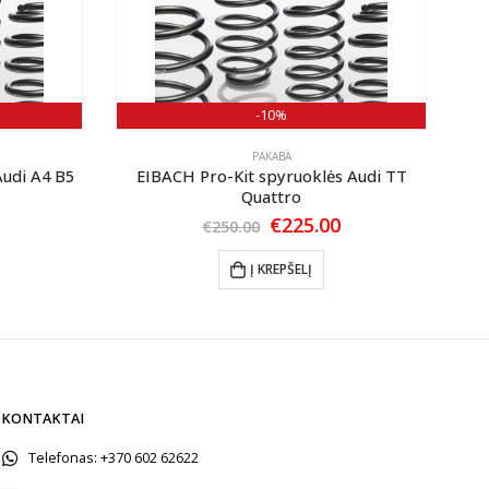
-10%
PAKABA
Audi A4 B5
EIBACH Pro-Kit spyruoklės Audi TT
EI
Quattro
Current
price
Original
Current
€
225.00
€
250.00
is:
price
price
€205.00.
was:
is:
Į KREPŠELĮ
€250.00.
€225.00.
KONTAKTAI
Telefonas:
+370 602 62622