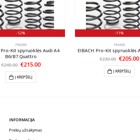
-12%
-11%
PAKABA
PAKABA
Pro-Kit spyruoklės Audi A4
EIBACH Pro-Kit spyruoklės 
B6/B7 Quattro
Original
€
205.00
€
230.00
price
Original
Current
€
215.00
€
245.00
was:
price
price
Į KREPŠELĮ
€230.00.
was:
is:
Į KREPŠELĮ
€245.00.
€215.00.
INFORMACIJA
Prekių užsakymas