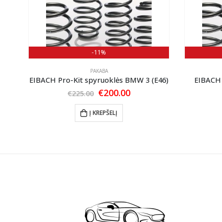
-11%
PAKABA
E36)
EIBACH Pro-Kit spyruoklės BMW 3 (E46)
EIBACH 
nt
Original
Current
€
200.00
€
225.00
price
price
was:
is:
Į KREPŠELĮ
0.
€225.00.
€200.00.