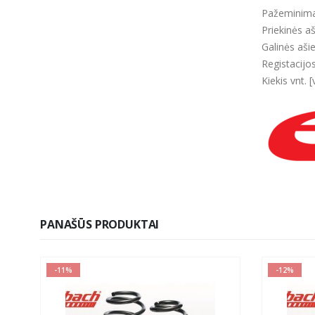
Pažeminima
Priekinės a
Galinės aši
Registacijo
Kiekis vnt. [
PANAŠŪS PRODUKTAI
-11%
-12%