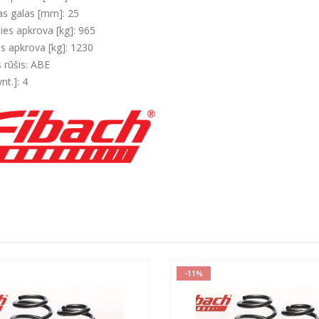
s galas [mm]: 25
šies apkrova [kg]: 965
es apkrova [kg]: 1230
s rūšis: ABE
vnt.]: 4
-11%