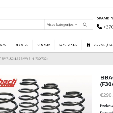
SKAMBIN
Visos kategorijos
+370
JOS
BLOG’AI
NUOMA
KONTAKTAI
DOVANŲ K
T SPYRUOKLĖS BMW 3, 4 (F30/F32)
EIBA
(F30
€
290
Produkt
Kategori