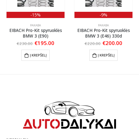
-15%
-9%
PAKABA
PAKABA
EIBACH Pro-Kit spyruoklės
EIBACH Pro-Kit spyruoklės
BMW 3 (E90)
BMW 3 (E46) 330d
ent
Original
Current
Original
Curren
€
195.00
€
200.00
€
230.00
€
220.00
price
price
price
price
was:
is:
was:
is:
Į KREPŠELĮ
Į KREPŠELĮ
00.
€230.00.
€195.00.
€220.00.
€200.0