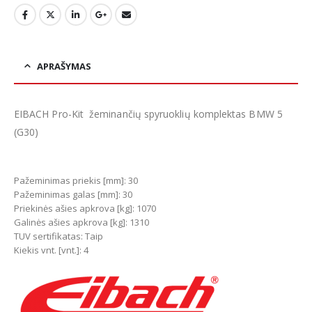
APRAŠYMAS
EIBACH Pro-Kit žeminančių spyruoklių komplektas BMW 5
(G30)
Pažeminimas priekis [mm]: 30
Pažeminimas galas [mm]: 30
Priekinės ašies apkrova [kg]: 1070
Galinės ašies apkrova [kg]: 1310
TUV sertifikatas: Taip
Kiekis vnt. [vnt.]: 4