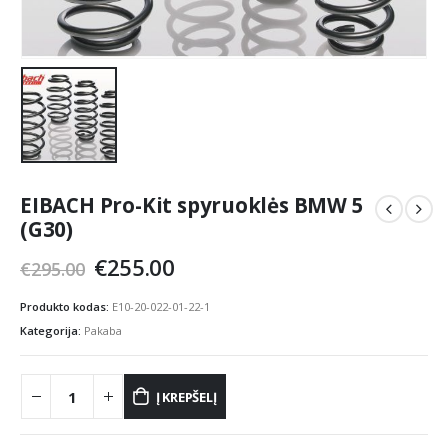
EIBACH Pro-Kit spyruoklės BMW 5
(G30)
Original
Current
€
255.00
€
295.00
price
price
was:
is:
Produkto kodas:
E10-20-022-01-22-1
€295.00.
€255.00.
Kategorija:
Pakaba
Į KREPŠELĮ