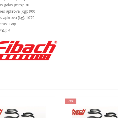
s galas [mm]: 30
šies apkrova [kg]: 900
es apkrova [kg]: 1070
atas: Taip
vnt.]: 4
-9%