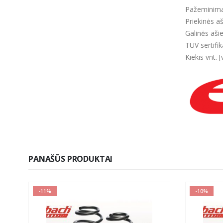
Pažeminima
Priekinės a
Galinės aši
TUV sertifik
Kiekis vnt. [
PANAŠŪS PRODUKTAI
-11%
-10%