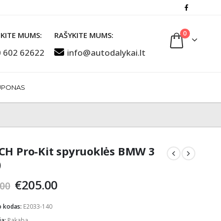
0
KITE MUMS:
RAŠYKITE MUMS:
 602 62622
info@autodalykai.lt
UPONAS
CH Pro-Kit spyruoklės BMW 3
)
Original
Current
€
205.00
.00
price
price
was:
is:
o kodas:
E2033-140
€235.00.
€205.00.
ja:
Pakaba