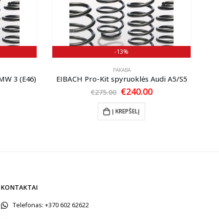
-13%
PAKABA
MW 3 (E46)
EIBACH Pro-Kit spyruoklės Audi A5/S5
E
Original
Current
€
240.00
€
275.00
price
price
Current
was:
is:
price
Į KREPŠELĮ
€275.00.
€240.00.
is:
€200.00.
KONTAKTAI
Telefonas:
+370 602 62622