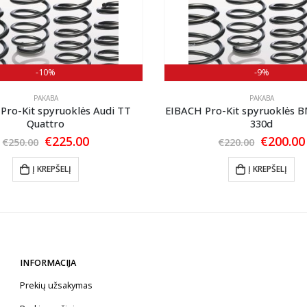
-10%
-9%
PAKABA
PAKABA
Pro-Kit spyruoklės Audi TT
EIBACH Pro-Kit spyruoklės B
Quattro
330d
Original
Current
Original
€
225.00
€
200.00
€
250.00
€
220.00
price
price
price
was:
is:
was:
Į KREPŠELĮ
Į KREPŠELĮ
€250.00.
€225.00.
€220.00.
INFORMACIJA
Prekių užsakymas