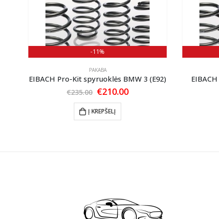
-11%
PAKABA
G30)
EIBACH Pro-Kit spyruoklės BMW 3 (E92)
EIBACH 
nt
Original
Current
€
210.00
€
235.00
price
price
was:
is:
Į KREPŠELĮ
0.
€235.00.
€210.00.