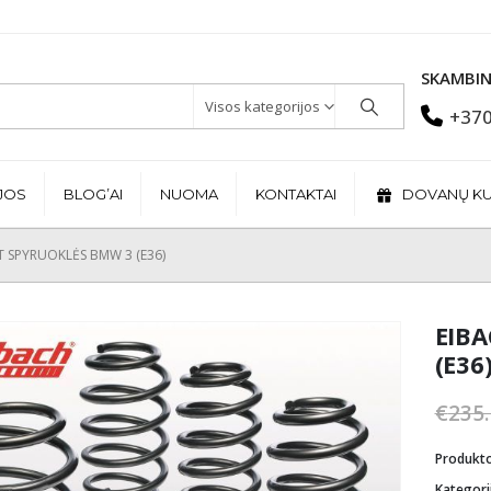
SKAMBIN
Visos kategorijos
+370
JOS
BLOG’AI
NUOMA
KONTAKTAI
DOVANŲ K
T SPYRUOKLĖS BMW 3 (E36)
EIBA
(E36
€
235
Produkt
Kategori