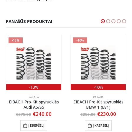
PANAŠŪS PRODUKTAI
-13%
-10%
-13%
-10%
PAKABA
PAKABA
EIBACH Pro-Kit spyruoklės
EIBACH Pro-Kit spyruoklės
Audi A5/S5
BMW 1 (E81)
ent
Original
Current
Original
Curren
€
240.00
€
230.00
€
275.00
€
255.00
price
price
price
price
was:
is:
was:
is:
Į KREPŠELĮ
Į KREPŠELĮ
00.
€275.00.
€240.00.
€255.00.
€230.0