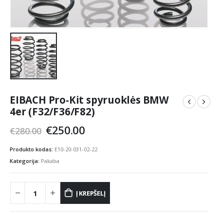
EIBACH Pro-Kit spyruoklės BMW
4er (F32/F36/F82)
Original
Current
€
250.00
€
280.00
price
price
was:
is:
Produkto kodas:
E10-20-031-02-22
€280.00.
€250.00.
Kategorija:
Pakaba
Į KREPŠELĮ