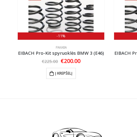
-11%
PAKABA
 8V
EIBACH Pro-Kit spyruoklės BMW 3 (E46)
EIBACH Pr
nt
Original
Current
€
200.00
€
225.00
price
price
was:
is:
Į KREPŠELĮ
0.
€225.00.
€200.00.