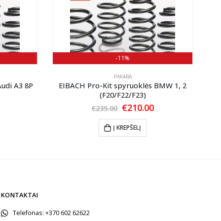
-11%
PAKABA
Audi A3 8P
EIBACH Pro-Kit spyruoklės BMW 1, 2
EI
(F20/F22/F23)
Current
price
Original
Current
€
210.00
€
235.00
is:
price
price
€195.00.
was:
is:
Į KREPŠELĮ
€235.00.
€210.00.
KONTAKTAI
Telefonas:
+370 602 62622