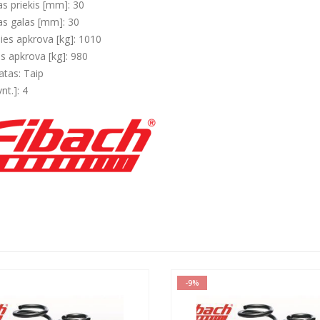
s priekis [mm]: 30
s galas [mm]: 30
šies apkrova [kg]: 1010
es apkrova [kg]: 980
atas: Taip
vnt.]: 4
-9%