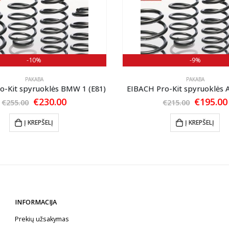
-10%
-9%
PAKABA
PAKABA
o-Kit spyruoklės BMW 1 (E81)
EIBACH Pro-Kit spyruoklės 
Original
Current
Original
€
230.00
€
195.00
€
255.00
€
215.00
price
price
price
was:
is:
was:
Į KREPŠELĮ
Į KREPŠELĮ
€255.00.
€230.00.
€215.00.
INFORMACIJA
Prekių užsakymas