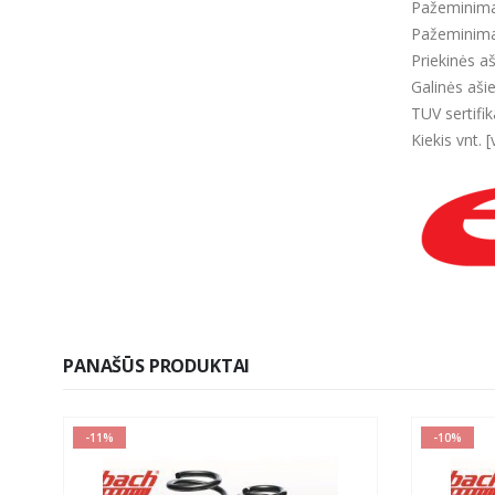
Pažeminima
Pažeminima
Priekinės a
Galinės aši
TUV sertifik
Kiekis vnt. [
PANAŠŪS PRODUKTAI
-11%
-10%