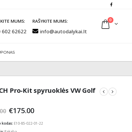
0
KITE MUMS:
RAŠYKITE MUMS:
 602 62622
info@autodalykai.lt
UPONAS
CH Pro-Kit spyruoklės VW Golf
Original
Current
€
175.00
.00
price
price
was:
is:
o kodas:
E10-85-022-01-22
€200.00.
€175.00.
ja:
Pakaba