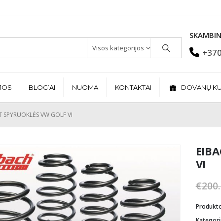
SKAMBIN
Visos kategorijos
+370
JOS
BLOG’AI
NUOMA
KONTAKTAI
DOVANŲ K
T SPYRUOKLĖS VW GOLF VI
EIBA
VI
€
200
Produkt
Kategori