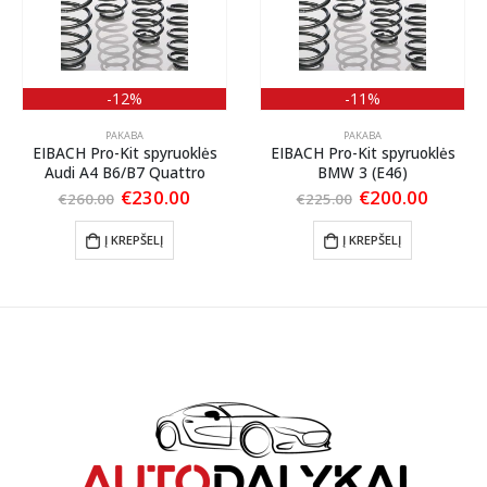
-12%
-11%
PAKABA
PAKABA
EIBACH Pro-Kit spyruoklės
EIBACH Pro-Kit spyruoklės
Audi A4 B6/B7 Quattro
BMW 3 (E46)
ent
Original
Current
Original
Curren
€
230.00
€
200.00
€
260.00
€
225.00
price
price
price
price
was:
is:
was:
is:
Į KREPŠELĮ
Į KREPŠELĮ
00.
€260.00.
€230.00.
€225.00.
€200.0