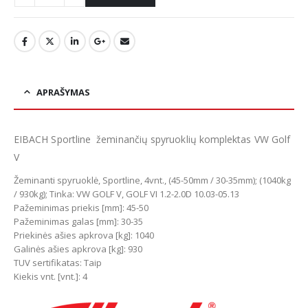
APRAŠYMAS
EIBACH Sportline žeminančių spyruoklių komplektas VW Golf
V
Žeminanti spyruoklė, Sportline, 4vnt., (45-50mm / 30-35mm); (1040kg
/ 930kg); Tinka: VW GOLF V, GOLF VI 1.2-2.0D 10.03-05.13
Pažeminimas priekis [mm]: 45-50
Pažeminimas galas [mm]: 30-35
Priekinės ašies apkrova [kg]: 1040
Galinės ašies apkrova [kg]: 930
TUV sertifikatas: Taip
Kiekis vnt. [vnt.]: 4