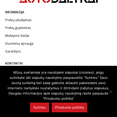
INFORMACIJA
Prekių užsakymas
Prekių grąžinimas
Mokėjimo būdai
Duomenų apsauga
Garantijos
KONTAKTAI
Telefonas:
+370 602 62622
Mūsų svetainėje yra naudojami slapukai (cookies), jeigu
sutinkate dėl slapukų naudojimo paspauskite "Sutinku" Savo
El.paštas:
info@autodalykai.lt
duotą sutikimą bet kada galėsite atšaukti pakeisdami savo
interneto naršyklės nustatymus ir ištrindami įrašytus slapukus.
Daugiau informacijos apie slapukų naudojimą rasite paspaude
"Privatumo politika"
© 2024. Visos teisės saugomos | Svetainę sukūrė:
svetainesideja.lt
Sutinku
Privatumo politika