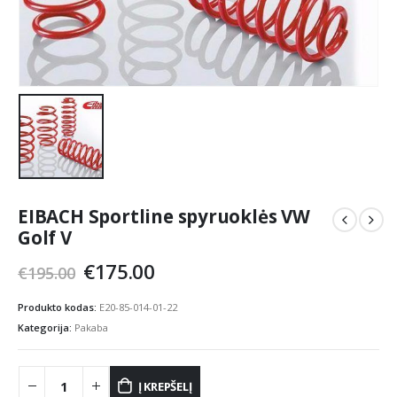
EIBACH Sportline spyruoklės VW
Golf V
Original
Current
€
175.00
€
195.00
price
price
was:
is:
Produkto kodas:
E20-85-014-01-22
€195.00.
€175.00.
Kategorija:
Pakaba
Į KREPŠELĮ