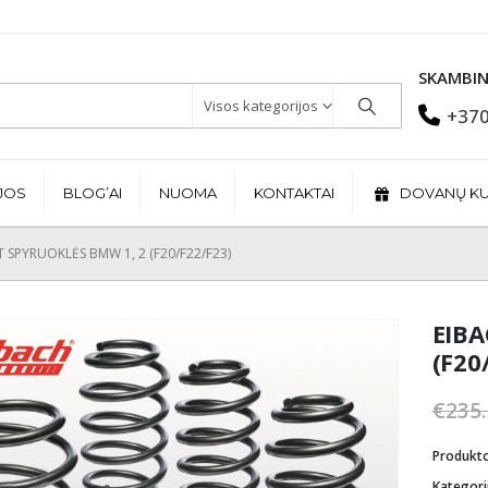
SKAMBIN
Visos kategorijos
+370
JOS
BLOG’AI
NUOMA
KONTAKTAI
DOVANŲ K
T SPYRUOKLĖS BMW 1, 2 (F20/F22/F23)
EIBA
(F20
€
235
Produkt
Kategori