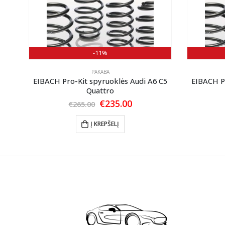
-11%
PAKABA
A4
EIBACH Pro-Kit spyruoklės Audi A6 C5
EIBACH Pr
Quattro
nt
Original
Current
€
235.00
€
265.00
price
price
was:
is:
Į KREPŠELĮ
0.
€265.00.
€235.00.