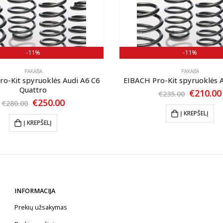
-11%
-11%
PAKABA
PAKABA
o-Kit spyruoklės Audi A6 C6
EIBACH Pro-Kit spyruoklės 
Quattro
Original
€
210.00
€
235.00
price
Original
Current
€
250.00
€
280.00
was:
price
price
Į KREPŠELĮ
€235.00.
was:
is:
Į KREPŠELĮ
€280.00.
€250.00.
INFORMACIJA
Prekių užsakymas