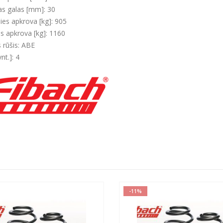
s galas [mm]: 30
šies apkrova [kg]: 905
es apkrova [kg]: 1160
s rūšis: ABE
vnt.]: 4
-11%