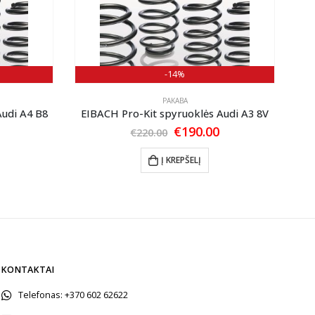
-14%
PAKABA
Audi A4 B8
EIBACH Pro-Kit spyruoklės Audi A3 8V
EI
Current
Original
Current
€
190.00
€
220.00
price
price
price
is:
was:
is:
Į KREPŠELĮ
€210.00.
€220.00.
€190.00.
KONTAKTAI
Telefonas:
+370 602 62622