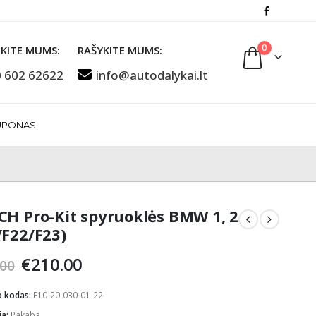
0
KITE MUMS:
RAŠYKITE MUMS:
 602 62622
info@autodalykai.lt
UPONAS
CH Pro-Kit spyruoklės BMW 1, 2
/F22/F23)
Original
Current
€
210.00
.00
price
price
was:
is:
o kodas:
E10-20-030-01-22
€235.00.
€210.00.
ja:
Pakaba