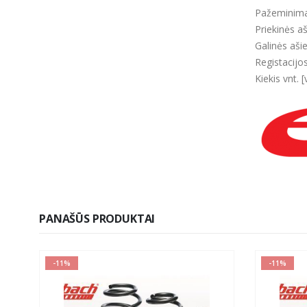
Pažeminima
Priekinės a
Galinės aši
Registacijo
Kiekis vnt. [
PANAŠŪS PRODUKTAI
-11%
-11%