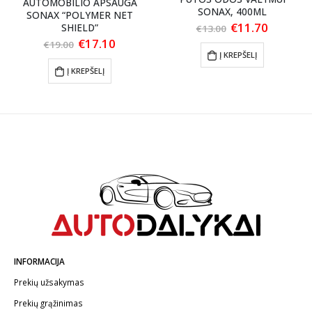
AUTOMOBILIO APSAUGA
SONAX, 400ML
SONAX “POLYMER NET
Original
Current
€
11.70
SHIELD”
€
13.00
price
price
Original
Current
€
17.10
€
19.00
was:
is:
price
price
Į KREPŠELĮ
€13.00.
€11.70.
was:
is:
Į KREPŠELĮ
€19.00.
€17.10.
INFORMACIJA
Prekių užsakymas
Prekių grąžinimas