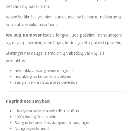
nešvarumų pašalinimui.
Vabzdžių likučiai yra vieni sunkiausiai pašalinamų nešvarumų
nuo automobilio paviršiaus.
W8 Bug Remover
leidžia lengvai juos pašalinti, nenaudojant
agresyvių cheminių medžiagų, kurios galėtų pažeisti paviršių.
Skirtingai nei daugelis tradicinių vabzdžių valiklių, šis
produktas:
nekenkia apsauginėms dangoms
nepablogina keramikos veikimo
saugiai veikia visus išorės paviršius
Pagrindinės savybės:
Efektyviai pašalina vabzdžių likučius
100% biologiškai skaidus
Saugus keraminėms dangoms ir apsaugoms
Neagresyvi formulė