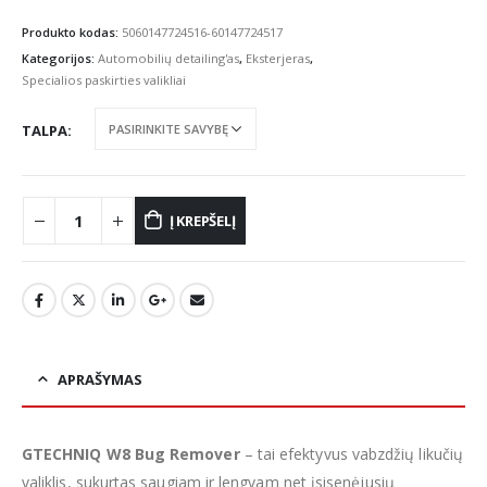
range:
€13.09
Produkto kodas:
5060147724516-60147724517
through
Kategorijos:
Automobilių detailing'as
,
Eksterjeras
,
€21.87
Specialios paskirties valikliai
TALPA
Į KREPŠELĮ
APRAŠYMAS
GTECHNIQ W8 Bug Remover
– tai efektyvus vabzdžių likučių
valiklis, sukurtas saugiam ir lengvam net įsisenėjusių