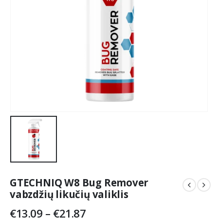
GTECHNIQ W8 Bug Remover
vabzdžių likučių valiklis
Price
€
13.09
–
€
21.87