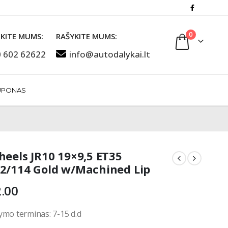
0
KITE MUMS:
RAŠYKITE MUMS:
 602 62622
info@autodalykai.lt
UPONAS
heels JR10 19×9,5 ET35
2/114 Gold w/Machined Lip
.00
ymo terminas: 7-15 d.d