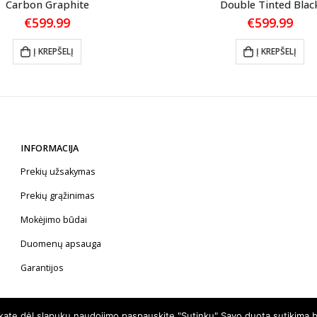
Carbon Graphite
Double Tinted Blac
€
599.99
€
599.99
Į KREPŠELĮ
Į KREPŠELĮ
INFORMACIJA
Prekių užsakymas
Prekių grąžinimas
Mokėjimo būdai
Duomenų apsauga
Garantijos
nkate dėl slapukų naudojimo paspauskite "Sutinku" Savo duotą sutikimą b