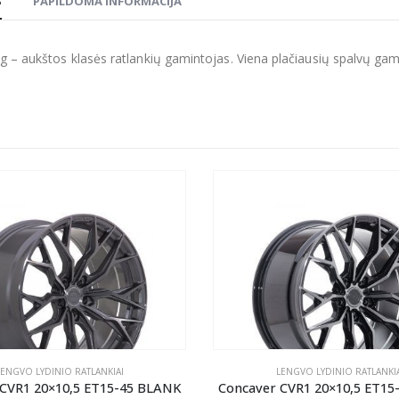
S
PAPILDOMA INFORMACIJA
g – aukštos klasės ratlankių gamintojas. Viena plačiausių spalvų gamų r
LENGVO LYDINIO RATLANKIAI
LENGVO LYDINIO RATLANKIA
 CVR1 20×10,5 ET15-45 BLANK
Concaver CVR1 20×10,5 ET15