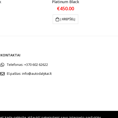
k
Platinum Black
€
450.00
Į KREPŠELĮ
KONTAKTAI
Telefonas:
+370 602 62622
El.paštas:
info@autodalykai.lt
et kada galėsite atšaukti pakeisdami savo interneto naršyklės