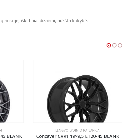
inkoje, iškirtiniai dizainai, aukšta kokybė.
I
LENGVO LYDINIO RATLANKIAI
-45 BLANK
Concaver CVR1 19×9,5 ET20-45 BLANK
Co