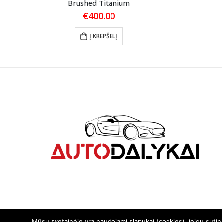
Brushed Titanium
€
400.00
Į KREPŠELĮ
Mūsų svetainėje yra naudojami slapukai (cookies), jeigu suti