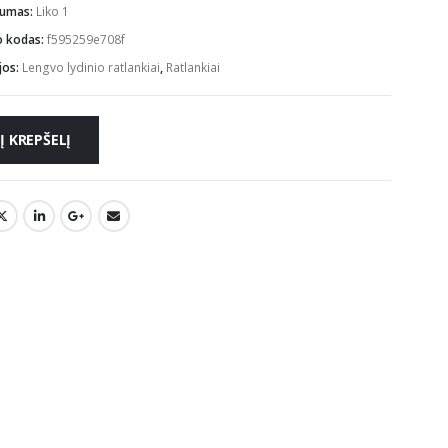
mumas:
Liko 1
o kodas:
f595259e708f
jos:
Lengvo lydinio ratlankiai
,
Ratlankiai
Į KREPŠELĮ