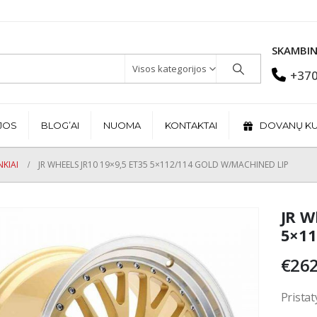
SKAMBIN
Visos kategorijos
+370
JOS
BLOG’AI
NUOMA
KONTAKTAI
DOVANŲ K
KIAI
JR WHEELS JR10 19×9,5 ET35 5×112/114 GOLD W/MACHINED LIP
JR W
5×11
€
262
Pristat