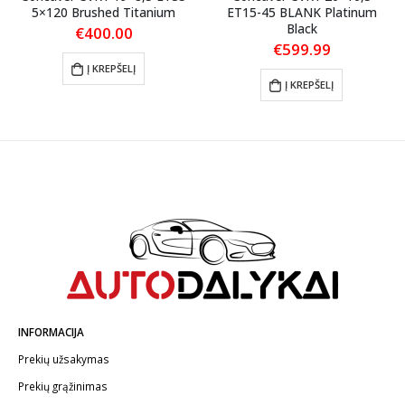
5×120 Brushed Titanium
ET15-45 BLANK Platinum
Black
€
400.00
€
599.99
Į KREPŠELĮ
Į KREPŠELĮ
INFORMACIJA
Prekių užsakymas
Prekių grąžinimas