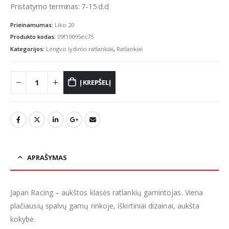
Pristatymo terminas: 7-15 d.d
Prieinamumas:
Liko 20
Produkto kodas:
09f10095ec75
Kategorijos:
Lengvo lydinio ratlankiai
,
Ratlankiai
Į KREPŠELĮ
APRAŠYMAS
Japan Racing – aukštos klasės ratlankių gamintojas. Viena
plačiausių spalvų gamų rinkoje, iškirtiniai dizainai, aukšta
kokybė.