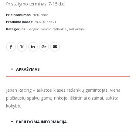
Pristatymo terminas: 7-15 d.d
Prieinamumas:
Neturime
Produkto kodas:
7807201adc71
Kategorijos:
Lengvo lydinio ratlankiai
,
Ratlankiai
APRAŠYMAS
Japan Racing – aukštos klasės ratlankių gamintojas. Viena
plačiausių spalvų gamų rinkoje, iškirtiniai dizainai, aukšta
kokybė.
PAPILDOMA INFORMACIJA