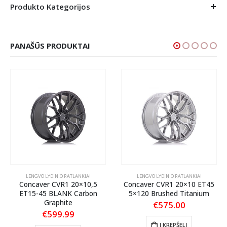
Produkto Kategorijos
PANAŠŪS PRODUKTAI
LENGVO LYDINIO RATLANKIAI
LENGVO LYDINIO RATLANKIAI
Concaver CVR1 20×10,5
Concaver CVR1 20×10 ET45
ET15-45 BLANK Carbon
5×120 Brushed Titanium
Graphite
€
575.00
€
599.99
Į KREPŠELĮ