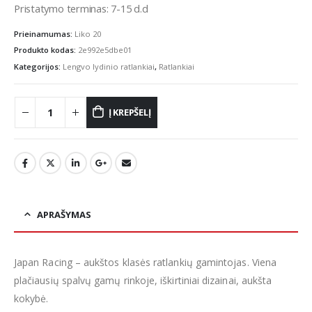
Pristatymo terminas: 7-15 d.d
Prieinamumas:
Liko 20
Produkto kodas:
2e992e5dbe01
Kategorijos:
Lengvo lydinio ratlankiai
,
Ratlankiai
Į KREPŠELĮ
APRAŠYMAS
Japan Racing – aukštos klasės ratlankių gamintojas. Viena
plačiausių spalvų gamų rinkoje, iškirtiniai dizainai, aukšta
kokybė.