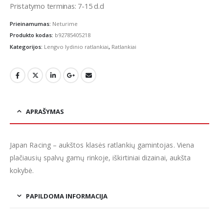
Pristatymo terminas: 7-15 d.d
Prieinamumas:
Neturime
Produkto kodas:
b92785405218
Kategorijos:
Lengvo lydinio ratlankiai
,
Ratlankiai
APRAŠYMAS
Japan Racing – aukštos klasės ratlankių gamintojas. Viena
plačiausių spalvų gamų rinkoje, iškirtiniai dizainai, aukšta
kokybė.
PAPILDOMA INFORMACIJA