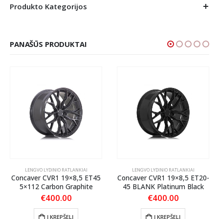
Produkto Kategorijos
PANAŠŪS PRODUKTAI
LENGVO LYDINIO RATLANKIAI
LENGVO LYDINIO RATLANKIAI
Concaver CVR1 19×8,5 ET45
Concaver CVR1 19×8,5 ET20-
5×112 Carbon Graphite
45 BLANK Platinum Black
€
400.00
€
400.00
Į KREPŠELĮ
Į KREPŠELĮ