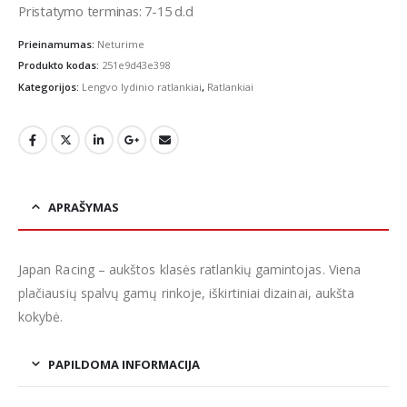
Pristatymo terminas: 7-15 d.d
Prieinamumas:
Neturime
Produkto kodas:
251e9d43e398
Kategorijos:
Lengvo lydinio ratlankiai
,
Ratlankiai
APRAŠYMAS
Japan Racing – aukštos klasės ratlankių gamintojas. Viena
plačiausių spalvų gamų rinkoje, iškirtiniai dizainai, aukšta
kokybė.
PAPILDOMA INFORMACIJA