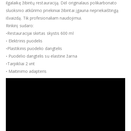
ilgalaikę žibintų restauraciją. Dėl originalaus polikarbonato
sluoksnio atkūrimo priekiniai žibintai įgauna nepriekaištingą
išvaizdą. Tik profesionaliam naudojimui.
Rinkinį sudaro:
◦Restauracijai skirtas skystis 600 ml
◦ Elektrinis puodelis
◦Plastikinis puodelio dangtelis
◦ Puodelio dangtelis su elastine žarna
◦Tarpikliai 2 vnt
◦ Maitinimo adapteris