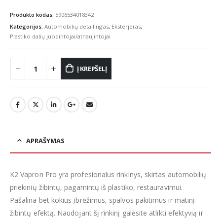
price
price
was:
is:
Produkto kodas:
5906534018342
€49.00.
€36.99.
Kategorijos:
Automobilių detailing'as
,
Eksterjeras
,
Plastiko dalių juodintojai/atnaujintojai
Į KREPŠELĮ
APRAŠYMAS
K2 Vapron Pro yra profesionalus rinkinys, skirtas automobilių
priekinių žibintų, pagamintų iš plastiko, restauravimui.
Pašalina bet kokius įbrėžimus, spalvos pakitimus ir matinį
žibintų efektą. Naudojant šį rinkinį galėsite atlikti efektyvią ir