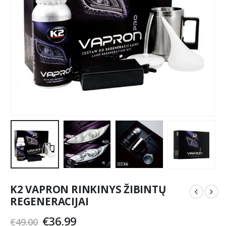
K2 VAPRON RINKINYS ŽIBINTŲ
REGENERACIJAI
Original
Current
€
36.99
€
49.00