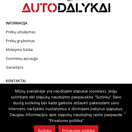
INFORMACIJA
Prekių užsakymas
Prekių grąžinimas
Mokėjimo būdai
Duomenų apsauga
Garantijos
KONTAKTAI
Telefonas:
+370 602 62622
Mūsų svetainėje yra naudojami slapukai (cookies), jeigu
sutinkate dėl slapukų naudojimo paspauskite "Sutinku" Savo
El.paštas:
info@autodalykai.lt
duotą sutikimą bet kada galėsite atšaukti pakeisdami savo
interneto naršyklės nustatymus ir ištrindami įrašytus slapukus.
Daugiau informacijos apie slapukų naudojimą rasite paspaude
"Privatumo politika"
© 2024. Visos teisės saugomos | Svetainę sukūrė:
svetainesideja.lt
Sutinku
Privatumo politika