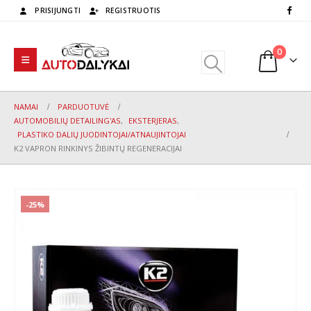
PRISIJUNGTI
REGISTRUOTIS
0
NAMAI
PARDUOTUVĖ
AUTOMOBILIŲ DETAILING'AS
,
EKSTERJERAS
,
PLASTIKO DALIŲ JUODINTOJAI/ATNAUJINTOJAI
K2 VAPRON RINKINYS ŽIBINTŲ REGENERACIJAI
-25%