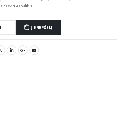
s paskirties valikliai
Į KREPŠELĮ