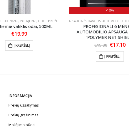
-10%
ETAILING'AS
,
INTERJERAS
,
ODOS PRIEŽIŪRA
APSAUGINĖS DANGOS
,
AUTOMOBILIŲ DET
hemie valiklis odai, 500ML
PROFESIONALI 6 MĖN
AUTOMOBILIO APSAUGA
€
19.99
“POLYMER NET SHIE
Origina
C
€
17.10
€
19.00
Į KREPŠELĮ
price
p
was:
is
Į KREPŠELĮ
€19.00.
€
INFORMACIJA
Prekių užsakymas
Prekių grąžinimas
Mokėjimo būdai