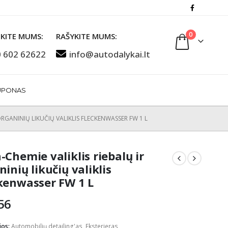
0
KITE MUMS:
RAŠYKITE MUMS:
 602 62622
info@autodalykai.lt
UPONAS
ORGANINIŲ LIKUČIŲ VALIKLIS FLECKENWASSER FW 1 L
-Chemie valiklis riebalų ir
ninių likučių valiklis
kenwasser FW 1 L
56
jos:
Automobilių detailing'as
,
Eksterjeras
,