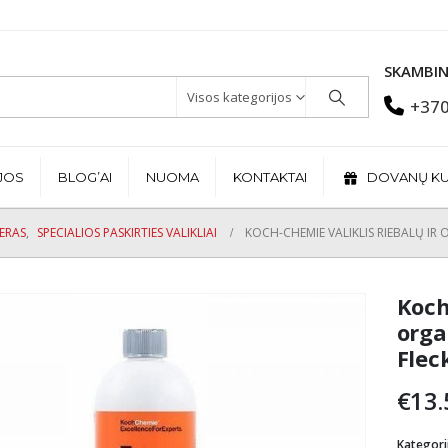
SKAMBIN
Visos kategorijos
+370
JOS
BLOG’AI
NUOMA
KONTAKTAI
DOVANŲ K
JERAS
,
SPECIALIOS PASKIRTIES VALIKLIAI
KOCH-CHEMIE VALIKLIS RIEBALŲ IR 
Koch
orga
Flec
€
13.
Kategori