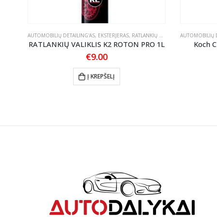
ASTOS
AUTOMOBILIŲ DETAILING'AS
,
EKSTERJERAS
,
RATLANKIŲ PRIEŽIŪRA
AUTOMOBILIŲ D
 945
RATLANKIŲ VALIKLIS K2 ROTON PRO 1L
Koch C
€
9.00
Į KREPŠELĮ