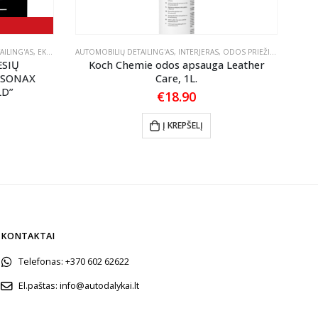
AILING'AS
,
EKSTERJERAS
AUTOMOBILIŲ DETAILING'AS
,
KONSERVANTAI
,
INTERJERAS
,
ODOS PRIEŽIŪRA
AUTO
ESIŲ
Koch Chemie odos apsauga Leather
W
 SONAX
Care, 1L.
LD”
€
18.90
l
urrent
rice
Į KREPŠELĮ
:
17.10.
KONTAKTAI
Telefonas:
+370 602 62622
El.paštas:
info@autodalykai.lt