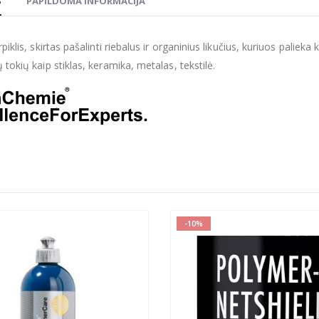
S
PAPILDOMA INFORMACIJA
rpiklis, skirtas pašalinti riebalus ir organinius likučius, kuriuos palie
 tokių kaip stiklas, keramika, metalas, tekstilė.
-10%