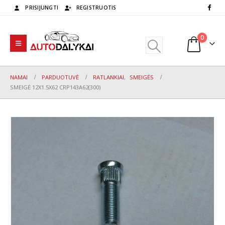
PRISIJUNGTI
REGISTRUOTIS
0
NAMAI
PARDUOTUVĖ
RATLANKIAI
,
SMEIGĖS
SMEIGĖ 12X1.5X62 CRP143A62(300)