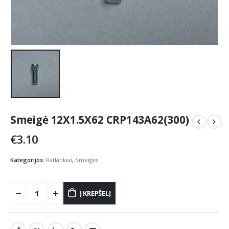
Smeigė 12X1.5X62 CRP143A62(300)
€
3.10
Kategorijos:
Ratlankiai
,
Smeigės
Į KREPŠELĮ