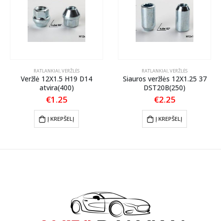
RATLANKIAI
,
VERŽLĖS
RATLANKIAI
,
VERŽLĖS
Veržlė 12X1.5 H19 D14
Siauros veržlės 12X1.25 37
atvira(400)
DST20B(250)
€
1.25
€
2.25
Į KREPŠELĮ
Į KREPŠELĮ