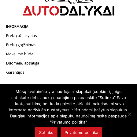
INFORMACIJA
Prekių užsakymas
Prekių grąžinimas
Mokėjimo būdai
Duomenų apsauga
Garantijos
KONTAKTAI
Mūsų svetainėje yra naudojami slapukai (cookies), jeigu
Telefonas:
+370 602 62622
sutinkate dėl slapukų naudojimo paspauskite "Sutinku" Savo
duotą sutikimą bet kada galėsite atšaukti pakeisdami savo
El.paštas:
info@autodalykai.lt
interneto naršyklės nustatymus ir ištrindami įrašytus slapukus.
Daugiau informacijos apie slapukų naudojimą rasite paspaude
"Privatumo politika"
Sutinku
Privatumo politika