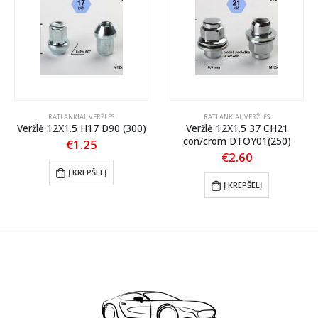
RATLANKIAI
,
VERŽLĖS
RATLANKIAI
,
VERŽLĖS
Veržlė 12X1.5 H17 D90 (300)
Veržlė 12X1.5 37 CH21
con/crom DTOY01(250)
€
1.25
€
2.60
Į KREPŠELĮ
Į KREPŠELĮ