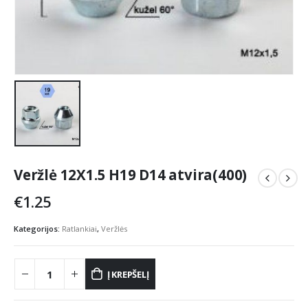
Veržlė 12X1.5 H19 D14 atvira(400)
€
1.25
Kategorijos:
Ratlankiai
,
Veržlės
Į KREPŠELĮ