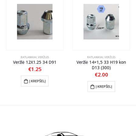
RATLANKIAI
,
VERŽLĖS
RATLANKIAI
,
VERŽLĖS
Veržlė 12X1.25 34 D91
Veržlė 14×1,5 33 H19 kon
D13 (300)
€
1.25
€
2.00
Į KREPŠELĮ
Į KREPŠELĮ