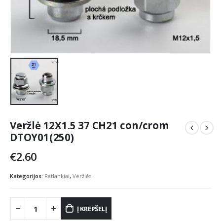
Veržlė 12X1.5 37 CH21 con/crom
DTOY01(250)
€
2.60
Kategorijos:
Ratlankiai
,
Veržlės
Į KREPŠELĮ