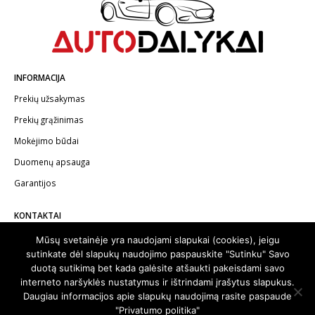
INFORMACIJA
Prekių užsakymas
Prekių grąžinimas
Mokėjimo būdai
Duomenų apsauga
Garantijos
KONTAKTAI
Telefonas:
+370 602 62622
Mūsų svetainėje yra naudojami slapukai (cookies), jeigu
sutinkate dėl slapukų naudojimo paspauskite "Sutinku" Savo
El.paštas:
info@autodalykai.lt
duotą sutikimą bet kada galėsite atšaukti pakeisdami savo
interneto naršyklės nustatymus ir ištrindami įrašytus slapukus.
Daugiau informacijos apie slapukų naudojimą rasite paspaude
"Privatumo politika"