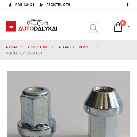
PRISIJUNGTI
REGISTRUOTIS
0
NAMAI
PARDUOTUVĖ
RATLANKIAI
,
VERŽLĖS
VERŽLĖ 12X1.25 34 D91