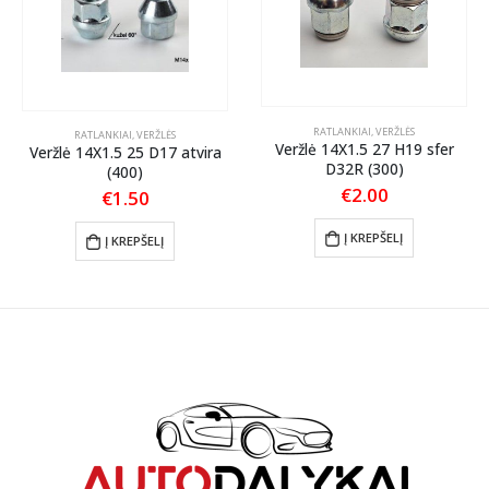
RATLANKIAI
,
VERŽLĖS
RATLANKIAI
,
VERŽLĖS
Veržlė 14X1.5 27 H19 sfer
Veržlė 14X1.5 25 D17 atvira
D32R (300)
(400)
€
2.00
€
1.50
Į KREPŠELĮ
Į KREPŠELĮ