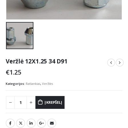
Veržlė 12X1.25 34 D91
€
1.25
Kategorijos:
Ratlankiai
,
Veržlės
Į KREPŠELĮ