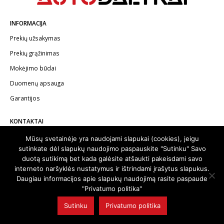
INFORMACIJA
Prekių užsakymas
Prekių grąžinimas
Mokėjimo būdai
Duomenų apsauga
Garantijos
KONTAKTAI
Telefonas:
+370 602 62622
Mūsų svetainėje yra naudojami slapukai (cookies), jeigu
sutinkate dėl slapukų naudojimo paspauskite "Sutinku" Savo
El.paštas:
info@autodalykai.lt
duotą sutikimą bet kada galėsite atšaukti pakeisdami savo
interneto naršyklės nustatymus ir ištrindami įrašytus slapukus.
Daugiau informacijos apie slapukų naudojimą rasite paspaude
"Privatumo politika"
© 2024. Visos teisės saugomos | Svetainę sukūrė:
svetainesideja.lt
Sutinku
Privatumo politika