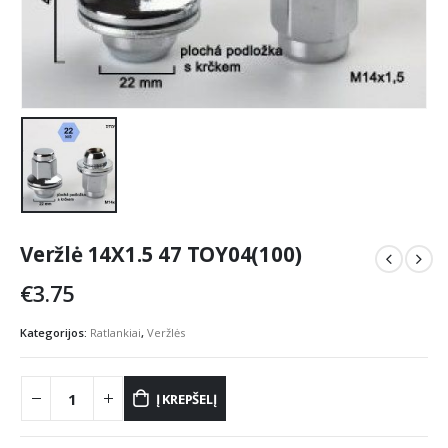
Veržlė 14X1.5 47 TOY04(100)
€
3.75
Kategorijos:
Ratlankiai
,
Veržlės
Į KREPŠELĮ