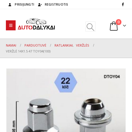
PRISIJUNGTI
REGISTRUOTIS
0
NAMAI
PARDUOTUVĖ
RATLANKIAI
,
VERŽLĖS
VERŽLĖ 14X1.5 47 TOY04(100)