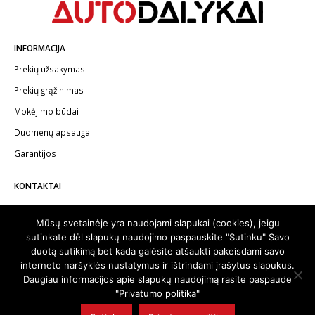
INFORMACIJA
Prekių užsakymas
Prekių grąžinimas
Mokėjimo būdai
Duomenų apsauga
Garantijos
KONTAKTAI
Telefonas:
+370 602 62622
Mūsų svetainėje yra naudojami slapukai (cookies), jeigu
El.paštas:
info@autodalykai.lt
sutinkate dėl slapukų naudojimo paspauskite "Sutinku" Savo
duotą sutikimą bet kada galėsite atšaukti pakeisdami savo
interneto naršyklės nustatymus ir ištrindami įrašytus slapukus.
Daugiau informacijos apie slapukų naudojimą rasite paspaude
"Privatumo politika"
© 2024. Visos teisės saugomos | Svetainę sukūrė:
svetainesideja.lt