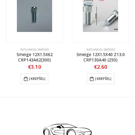
RATLANKIAI
,
SMEIGĖS
RATLANKIAI
,
SMEIGĖS
Smeigė 12X1.5X62
Smeigė 12X1.5X40 Z13.0
CRP143A62(300)
CRP130A40 (250)
€
3.10
€
2.60
Į KREPŠELĮ
Į KREPŠELĮ