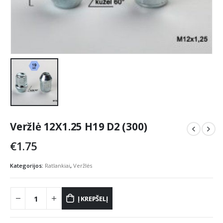
Veržlė 12X1.25 H19 D2 (300)
€
1.75
Kategorijos:
Ratlankiai
,
Veržlės
Į KREPŠELĮ