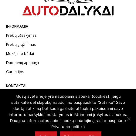
INFORMACIJA
Prekių užsakymas
Prekių grąžinimas
Mokėjimo būdai
Duomenų apsauga
Garantijos
KONTAKTAI
Telefonas:
+370 602 62622
Mūsų svetainėje yra naudojami slapukai (cookies), jeigu
sutinkate dėl slapukų naudojimo paspauskite "Sutinku" Savo
El.paštas:
info@autodalykai.lt
duotą sutikimą bet kada galėsite atšaukti pakeisdami savo
interneto naršyklės nustatymus ir ištrindami įrašytus slapukus.
Daugiau informacijos apie slapukų naudojimą rasite paspaude
"Privatumo politika"